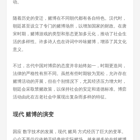
动。
随着历史的变迁，赌博在不同朝代都有各自特色。汉代时，
朝廷甚至设立了专门的赌博场所，以增加国家的财政。在唐
宋时期，赌博游戏的类型和形态更加多元化，推动了社会生
活的多样性。许多诗人也在诗词中吟咏赌博，增添了其文化
意义。
不过，古代中国对博弈的态度并非始终如一，时期更迭间，
法律的严格性有所不同。虽然有些时期较为宽松，允许存在
赌博活动的开展，但在个别情况下，尤其经济压力增大时，
朝廷会采取禁赌政策，以保持社会的安定和道德标准。博弈
活动由此在古老社会中展现出复杂而多样的特征。
现代 赌博的演变
因应 数字技术的发展，现代 赌局 方式经历了巨大的变革。
公众不再仅仅依赖于经典的实际赌场，越来越多的在线赌博