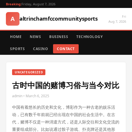
Breaking:
Friday, August 7, 2026
Fri
A
altrinchamfccommunitysports
Aug 7, 2026
HOME
NEWS
BUSINESS
TECHNOLOGY
SPORTS
CASINO
CONTACT
UNCATEGORIZED
古时中国的赌博习俗与当今对比
admin • March 6, 2025
中国有着悠长的历史和文化，博彩作为一种古老的娱乐活
动，已有数千年前就已经出现在中国的社会生活中。在古
代，赌博不仅是一种消遣方式，还是人际交往和文化交流的
重要组成部分。比如说通过骰子游戏、扑克牌还是其他形