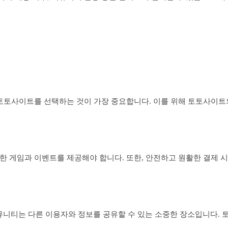
 토토사이트를 선택하는 것이 가장 중요합니다. 이를 위해 토토사이트의
양한 게임과 이벤트를 제공해야 합니다. 또한, 안전하고 원활한 결제 
뮤니티는 다른 이용자와 정보를 공유할 수 있는 소중한 장소입니다.