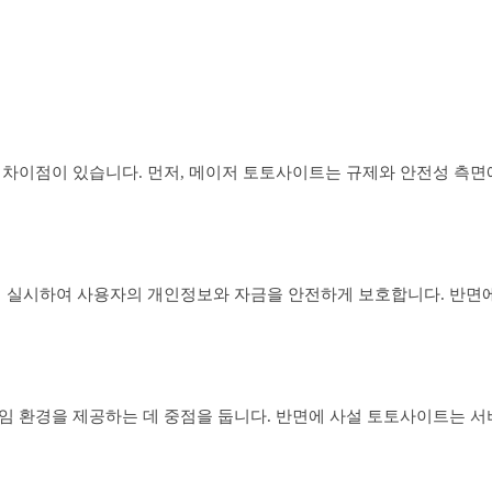
차이점이 있습니다. 먼저, 메이저 토토사이트는 규제와 안전성 측면
 실시하여 사용자의 개인정보와 자금을 안전하게 보호합니다. 반면에
 환경을 제공하는 데 중점을 둡니다. 반면에 사설 토토사이트는 서비