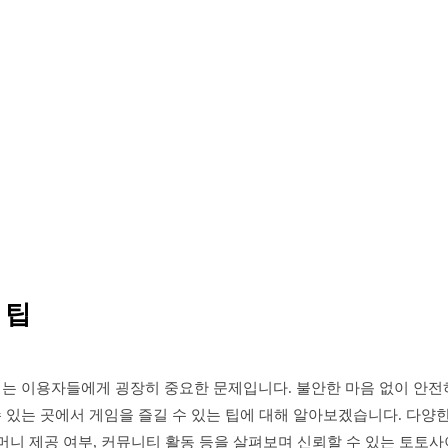
 팁
는 이용자들에게 굉장히 중요한 문제입니다. 불안한 마음 없이 안전
 있는 곳에서 게임을 즐길 수 있는 팁에 대해 알아보겠습니다. 다
꽁머니 제공 여부, 커뮤니티 활동 등을 살펴보며 신뢰할 수 있는 토