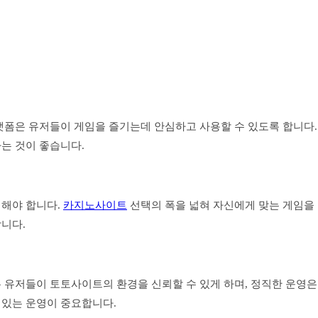
랫폼은 유저들이 게임을 즐기는데 안심하고 사용할 수 있도록 합니다.
는 것이 좋습니다.
해야 합니다.
카지노사이트
선택의 폭을 넓혀 자신에게 맞는 게임을 
니다.
 유저들이 토토사이트의 환경을 신뢰할 수 있게 하며, 정직한 운영은
 있는 운영이 중요합니다.