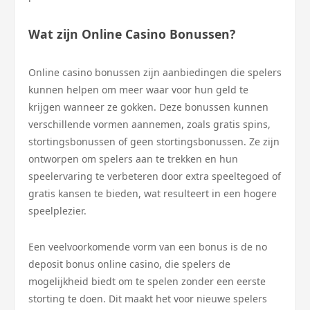
Wat zijn Online Casino Bonussen?
Online casino bonussen zijn aanbiedingen die spelers
kunnen helpen om meer waar voor hun geld te
krijgen wanneer ze gokken. Deze bonussen kunnen
verschillende vormen aannemen, zoals gratis spins,
stortingsbonussen of geen stortingsbonussen. Ze zijn
ontworpen om spelers aan te trekken en hun
speelervaring te verbeteren door extra speeltegoed of
gratis kansen te bieden, wat resulteert in een hogere
speelplezier.
Een veelvoorkomende vorm van een bonus is de no
deposit bonus online casino, die spelers de
mogelijkheid biedt om te spelen zonder een eerste
storting te doen. Dit maakt het voor nieuwe spelers