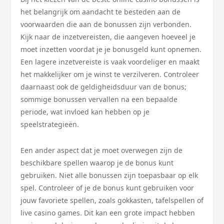
het belangrijk om aandacht te besteden aan de
voorwaarden die aan de bonussen zijn verbonden.
Kijk naar de inzetvereisten, die aangeven hoeveel je
moet inzetten voordat je je bonusgeld kunt opnemen.
Een lagere inzetvereiste is vaak voordeliger en maakt
het makkelijker om je winst te verzilveren. Controleer
daarnaast ook de geldigheidsduur van de bonus;
sommige bonussen vervallen na een bepaalde
periode, wat invloed kan hebben op je
speelstrategieën.
Een ander aspect dat je moet overwegen zijn de
beschikbare spellen waarop je de bonus kunt
gebruiken. Niet alle bonussen zijn toepasbaar op elk
spel. Controleer of je de bonus kunt gebruiken voor
jouw favoriete spellen, zoals gokkasten, tafelspellen of
live casino games. Dit kan een grote impact hebben