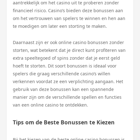
aantrekkelijk om het casino uit te proberen zonder
financieel risico. Casino’s bieden deze bonussen aan
om het vertrouwen van spelers te winnen en hen aan
te moedigen om later een storting te maken.
Daarnaast zijn er ook online casino bonussen zonder
storten, wat betekent dat je direct kunt profiteren van
extra speeltegoed of spins zonder dat je eerst geld
hoeft te storten. Dit soort bonussen is ideaal voor
spelers die graag verschillende casino’s willen
verkennen voordat ze een verplichting aangaan. Het
gebruik van deze bonussen kan een spannende
manier zijn om de verschillende spellen en functies
van een online casino te ontdekken.
Tips om de Beste Bonussen te Kiezen
Bij het kiezen van de beste online casino bonussen is