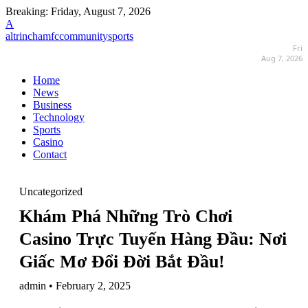
Breaking:
Friday, August 7, 2026
A
altrinchamfccommunitysports
Fri
Aug 7, 2026
Home
News
Business
Technology
Sports
Casino
Contact
Uncategorized
Khám Phá Những Trò Chơi
Casino Trực Tuyến Hàng Đầu: Nơi
Giấc Mơ Đổi Đời Bắt Đầu!
admin • February 2, 2025