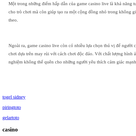
Một trong những điểm hấp dẫn của game casino live là khả năng tư
cho trò chơi mà còn giúp tạo ra một cộng đồng nhỏ trong không gi
theo.
Ngoài ra, game casino live còn có nhiều lựa chọn thú vị để người 
chơi dựa trên may rủi với cách chơi độc đáo. Với chất lượng hình ả
nghiệm không thể quên cho những người yêu thích cảm giác mạnh
togel sidney
piringtoto
gelartoto
casino