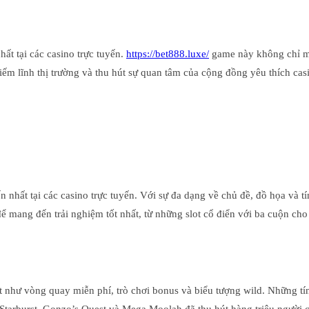
hất tại các casino trực tuyến.
https://bet888.luxe/
game này không chỉ man
m lĩnh thị trường và thu hút sự quan tâm của cộng đồng yêu thích cas
n nhất tại các casino trực tuyến. Với sự đa dạng về chủ đề, đồ họa và t
để mang đến trải nghiệm tốt nhất, từ những slot cổ điển với ba cuộn cho
ệt như vòng quay miễn phí, trò chơi bonus và biểu tượng wild. Những t