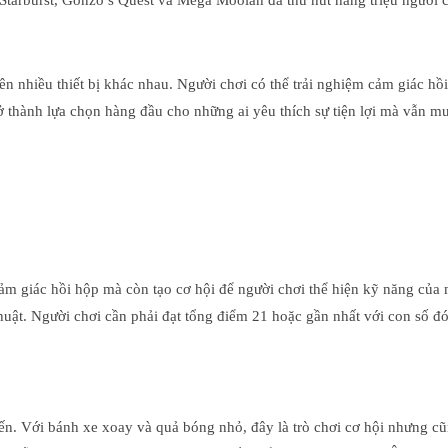
 Starburst, Gonzo’s Quest và Mega Moolah đã thu hút hàng triệu người c
rên nhiều thiết bị khác nhau. Người chơi có thể trải nghiệm cảm giác hồ
rở thành lựa chọn hàng đầu cho những ai yêu thích sự tiện lợi mà vẫn mu
cảm giác hồi hộp mà còn tạo cơ hội để người chơi thể hiện kỹ năng của 
uật. Người chơi cần phải đạt tổng điểm 21 hoặc gần nhất với con số đó 
tuyến. Với bánh xe xoay và quả bóng nhỏ, đây là trò chơi cơ hội nhưng 