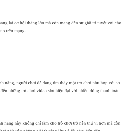
g lại cơ hội thắng lớn mà còn mang đến sự giải trí tuyệt vời cho
ino trên mạng.
ính năng, người chơi dễ dàng tìm thấy một trò chơi phù hợp với sở
 đến những trò chơi video slot hiện đại với nhiều dòng thanh toán
ính năng này không chỉ làm cho trò chơi trở nên thú vị hơn mà còn