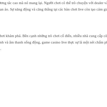
ơng tác cao mà nó mang lại. Người chơi có thể trò chuyện với dealer và
an ảo. Sự năng động và căng thẳng tại các bàn chơi live còn tạo cảm g
chơi khám phá. Bên cạnh những trò chơi cổ điển, nhiều nhà cung cấp còn
nh và âm thanh sống động, game casino live thực sự là một nét chấm phá
.