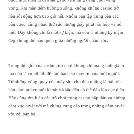
được thực hiện từ đèn sáng rực và những tiếng cười vang
vọng. Khi màn đêm buông xuống, không khí tại casino trở
nên sôi động hơn bao giờ hết. Nhóm bạn tập trung bên các
bàn cược, cùng nhau thử sức những giây phút hồi hộp và nô
nức. Đây không chỉ là một sự kiện, mà còn là những kỷ niệm
đẹp không thể nào quên giữa những người chăm sóc.
Trong thế giới của casino, trò chơi không chỉ mang tính giải trí
mà còn là cơ hội tốt để thử thách sự may rủi của mỗi người.
Từ những vòng quay của máy slot cho đến những lá bài trên
bàn chơi poker, mỗi khoảnh khắc đều có thể đảo lộn cục diện.
Hãy cùng tìm hiểu các trò chơi trong casino hấp dẫn và những
cảm xúc tuyệt vời mà chúng cung cấp trong những đêm tuyệt
vời với bạn bè.