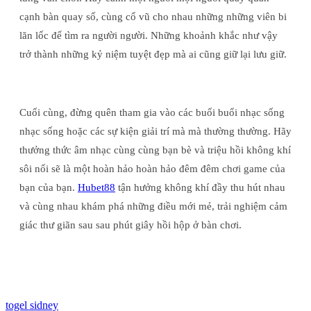
cạnh bàn quay số, cùng cổ vũ cho nhau những những viên bi
lăn lốc để tìm ra người người. Những khoảnh khắc như vậy
trở thành những kỷ niệm tuyệt đẹp mà ai cũng giữ lại lưu giữ.
Cuối cùng, đừng quên tham gia vào các buổi buổi nhạc sống
nhạc sống hoặc các sự kiện giải trí mà mà thường thường. Hãy
thưởng thức âm nhạc cùng cùng bạn bè và triệu hồi không khí
sôi nổi sẽ là một hoàn hảo hoàn hảo đêm đêm chơi game của
bạn của bạn.
Hubet88
tận hưởng không khí đầy thu hút nhau
và cùng nhau khám phá những điều mới mẻ, trải nghiệm cảm
giác thư giãn sau sau phút giây hồi hộp ở bàn chơi.
togel sidney