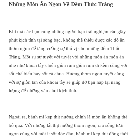
Những Món Ăn Ngon Về Đêm Thức Trăng
Khi mà các bạn cùng những người bạn trải nghiệm các giây
phút kịch tính tại sòng bạc, không thể thiếu được các đồ ăn
thơm ngon để tăng cường sự thú vị cho những đêm Thức
Trắng. Một sự sự tuyệt vời tuyệt vời những món ăn món ăn
nhẹ như khoai tây chiên giòn rụm giòn rụm đi kèm cùng với
sốt chế biến hay sốt cà chua. Hương thơm ngon tuyệt cùng
với sự giòn tan của khoai tây sẽ giúp đỡ bạn nạp lại năng
lượng để những ván chơi kịch tính.
Ngoài ra, bánh mì kẹp thịt nướng chính là món ăn không thể
bỏ qua. Với những lát thịt nướng thơm ngon, rau sống tươi
ngon cùng với một ít sốt độc đáo, bánh mì kẹp thịt đồng thời