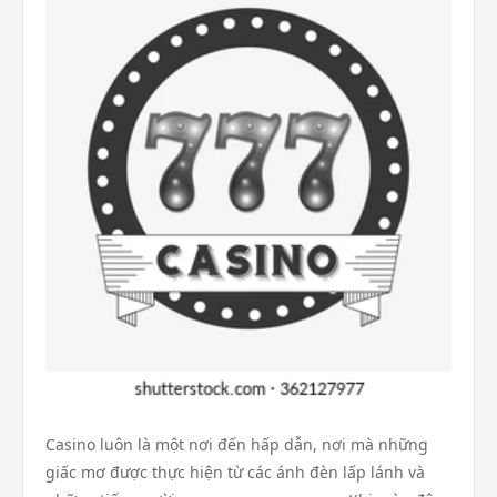
Casino luôn là một nơi đến hấp dẫn, nơi mà những
giấc mơ được thực hiện từ các ánh đèn lấp lánh và