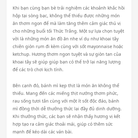
Khi bạn cùng bạn bè trải nghiệm các khoảnh khắc hồi
hộp tại sòng bạc, không thể thiếu được những món
ăn thơm ngon để mà làm tăng thêm cảm giác thú vị
cho những buổi tối Thức Trắng. Một sự lựa chọn tuyệt
vời là những món ăn đồ ăn nhẹ ví dụ như khoai tây
chiên giòn rụm đi kèm cùng với sốt mayonnaise hoặc
ketchup. Hương thơm ngon tuyệt và sự giòn tan của
khoai tây sẽ giúp giúp bạn có thể trở lại năng lượng
để các trò chơi kịch tính.
Bên cạnh đó, bánh mì kẹp thịt là món ăn không thể
thiếu. Mang đến các miếng thịt nướng thơm phức,
rau sống tươi tắn cùng với một ít sốt độc đáo, bánh
mì đồng thời dễ thưởng thức lại đầy đủ dinh dưỡng.
Khi thưởng thức, các bạn sẽ nhận thấy hương vị kết
hợp tạo ra cảm giác thoải mái, giúp có thêm sức
mạnh để kéo dài các ván bài.