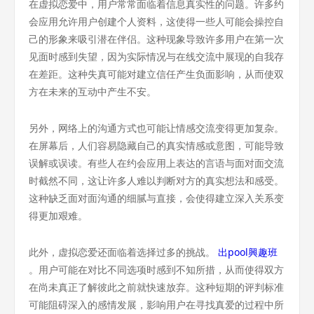
在虚拟恋爱中，用户常常面临着信息真实性的问题。许多约
会应用允许用户创建个人资料，这使得一些人可能会操控自
己的形象来吸引潜在伴侣。这种现象导致许多用户在第一次
见面时感到失望，因为实际情况与在线交流中展现的自我存
在差距。这种失真可能对建立信任产生负面影响，从而使双
方在未来的互动中产生不安。
另外，网络上的沟通方式也可能让情感交流变得更加复杂。
在屏幕后，人们容易隐藏自己的真实情感或意图，可能导致
误解或误读。有些人在约会应用上表达的言语与面对面交流
时截然不同，这让许多人难以判断对方的真实想法和感受。
这种缺乏面对面沟通的细腻与直接，会使得建立深入关系变
得更加艰难。
此外，虚拟恋爱还面临着选择过多的挑战。
出pool興趣班
。用户可能在对比不同选项时感到不知所措，从而使得双方
在尚未真正了解彼此之前就快速放弃。这种短期的评判标准
可能阻碍深入的感情发展，影响用户在寻找真爱的过程中所