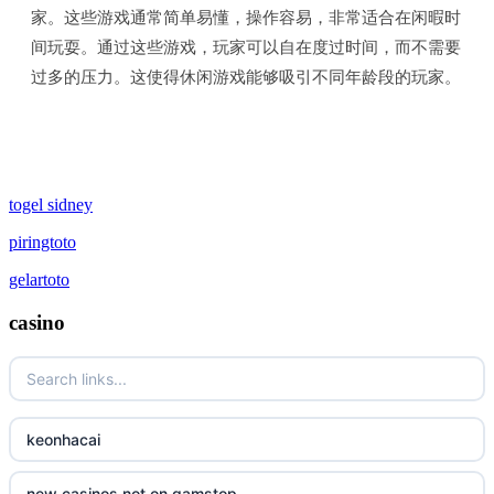
家。这些游戏通常简单易懂，操作容易，非常适合在闲暇时
间玩耍。通过这些游戏，玩家可以自在度过时间，而不需要
过多的压力。这使得休闲游戏能够吸引不同年龄段的玩家。
togel sidney
piringtoto
gelartoto
casino
keonhacai
new casinos not on gamstop