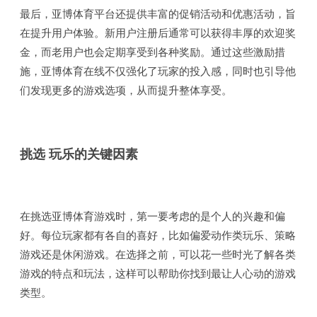
最后，亚博体育平台还提供丰富的促销活动和优惠活动，旨
在提升用户体验。新用户注册后通常可以获得丰厚的欢迎奖
金，而老用户也会定期享受到各种奖励。通过这些激励措
施，亚博体育在线不仅强化了玩家的投入感，同时也引导他
们发现更多的游戏选项，从而提升整体享受。
挑选 玩乐的关键因素
在挑选亚博体育游戏时，第一要考虑的是个人的兴趣和偏
好。每位玩家都有各自的喜好，比如偏爱动作类玩乐、策略
游戏还是休闲游戏。在选择之前，可以花一些时光了解各类
游戏的特点和玩法，这样可以帮助你找到最让人心动的游戏
类型。