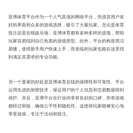
亚博体育平台作为一个人气高涨的网络平台，凭借其用户友
好的界面和众多的游戏选择，吸引了大量玩家。无论是体育
投注还是在线娱乐场，亚博体育都有多种多样的选项，帮助
玩家容易找到自己热衷的游戏类型。此外，平台的构造简洁
易懂，使得新手用户快速上手，而老练的玩家也能在这里找
到满足其需求的专业功能。
另一个显著的好处是亚博体育在线的保障性和可靠性。平台
运用先进的加密技术，保证用户的个人信息和交易数据得到
保护。并且，亚博平台在行业内享有良好的口碑，所有游戏
都经过审核，确保公平性和随机性。这使得玩家能够安心地
享受游戏，专注于活动和投注。