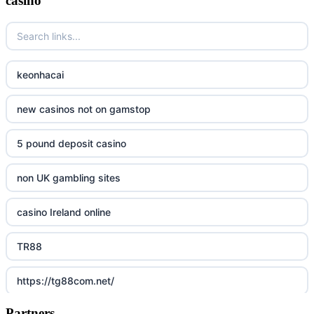
casino
keonhacai
new casinos not on gamstop
5 pound deposit casino
non UK gambling sites
casino Ireland online
TR88
https://tg88com.net/
Partners