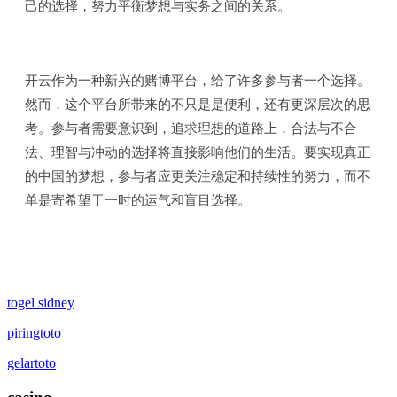
己的选择，努力平衡梦想与实务之间的关系。
开云作为一种新兴的赌博平台，给了许多参与者一个选择。
然而，这个平台所带来的不只是是便利，还有更深层次的思
考。参与者需要意识到，追求理想的道路上，合法与不合
法、理智与冲动的选择将直接影响他们的生活。要实现真正
的中国的梦想，参与者应更关注稳定和持续性的努力，而不
单是寄希望于一时的运气和盲目选择。
togel sidney
piringtoto
gelartoto