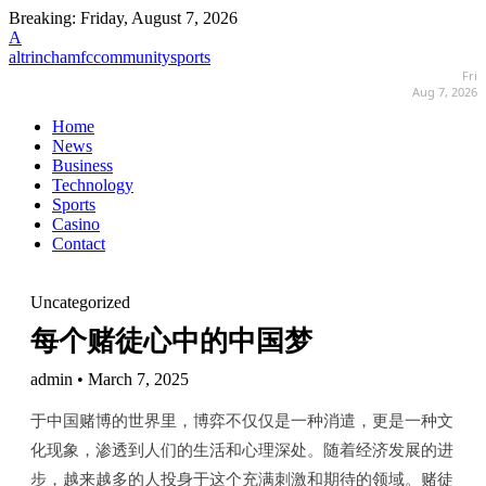
Breaking:
Friday, August 7, 2026
A
altrinchamfccommunitysports
Fri
Aug 7, 2026
Home
News
Business
Technology
Sports
Casino
Contact
Uncategorized
每个赌徒心中的中国梦
admin • March 7, 2025
于中国赌博的世界里，博弈不仅仅是一种消遣，更是一种文
化现象，渗透到人们的生活和心理深处。随着经济发展的进
步，越来越多的人投身于这个充满刺激和期待的领域。赌徒