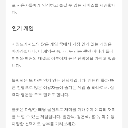
로 사용자들에게 안심하고 즐길 수 있는 서비스를 제공합니
다.
인기 게임
네임드카지노의 많은 게임 중에서 가장 인기 있는 게임은
바카라입니다. 이 게임은 승, 패, 무 라는 뿐만 아니라 플레
이어와 뱅커의 대결로 이루어져 높은 전략성을 가지고 있습
니다.
블랙잭은 또 다른 인기 있는 선택지입니다. 간단한 룰과 빠
른 진행으로 많은 이용자들이 즐기는 게임 중 하나로서, 실
력과 행운을 모두 필요로 합니다.
룰렛은 다양한 배팅 옵션으로 재미를 더해주며 예측의 재미
를 느낄 수 있는 게임입니다. 빨간색, 검은색, 홀수, 짝수 등
다양한 선택지로 승부를 가려보세요.