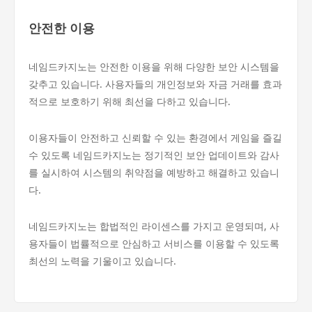
안전한 이용
네임드카지노는 안전한 이용을 위해 다양한 보안 시스템을
갖추고 있습니다. 사용자들의 개인정보와 자금 거래를 효과
적으로 보호하기 위해 최선을 다하고 있습니다.
이용자들이 안전하고 신뢰할 수 있는 환경에서 게임을 즐길
수 있도록 네임드카지노는 정기적인 보안 업데이트와 감사
를 실시하여 시스템의 취약점을 예방하고 해결하고 있습니
다.
네임드카지노는 합법적인 라이센스를 가지고 운영되며, 사
용자들이 법률적으로 안심하고 서비스를 이용할 수 있도록
최선의 노력을 기울이고 있습니다.