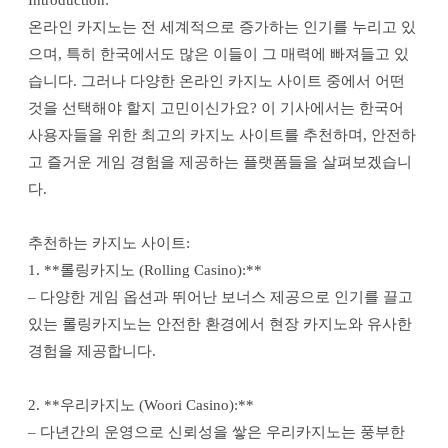
Introduction:
온라인 카지노는 전 세계적으로 증가하는 인기를 누리고 있
으며, 특히 한국에서도 많은 이들이 그 매력에 빠져들고 있
습니다. 그러나 다양한 온라인 카지노 사이트 중에서 어떤
것을 선택해야 할지 고민이신가요? 이 기사에서는 한국어
사용자들을 위한 최고의 카지노 사이트를 추천하며, 안전하
고 즐거운 게임 경험을 제공하는 플랫폼들을 살펴보겠습니
다.
추천하는 카지노 사이트:
1. **롤링카지노 (Rolling Casino):**
– 다양한 게임 옵션과 뛰어난 보너스 제공으로 인기를 끌고
있는 롤링카지노는 안전한 환경에서 현장 카지노와 유사한
경험을 제공합니다.
2. **우리카지노 (Woori Casino):**
– 다년간의 운영으로 신뢰성을 쌓은 우리카지노는 풍부한