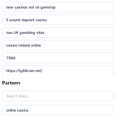
new casinos not on gamstop
5 pound deposit casino
non UK gambling sites
casino Ireland online
TR88
https://tg88com.net/
Partners
Go8
https://nk88top.com/
TG88
online casino