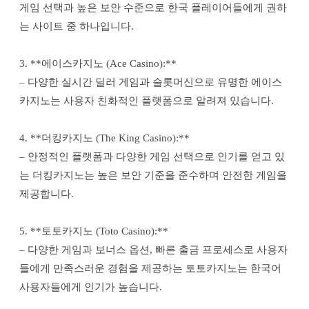
게임 선택과 높은 보안 수준으로 한국 플레이어들에게 권하
는 사이트 중 하나입니다.
3. **에이스카지노 (Ace Casino):**
– 다양한 실시간 딜러 게임과 슬롯머신으로 유명한 에이스
카지노는 사용자 친화적인 플랫폼으로 알려져 있습니다.
4. **더킹카지노 (The King Casino):**
– 안정적인 플랫폼과 다양한 게임 선택으로 인기를 얻고 있
는 더킹카지노는 높은 보안 기준을 준수하며 안전한 게임을
제공합니다.
5. **토토카지노 (Toto Casino):**
– 다양한 게임과 보너스 옵션, 빠른 출금 프로세스로 사용자
들에게 만족스러운 경험을 제공하는 토토카지노는 한국어
사용자들에게 인기가 높습니다.