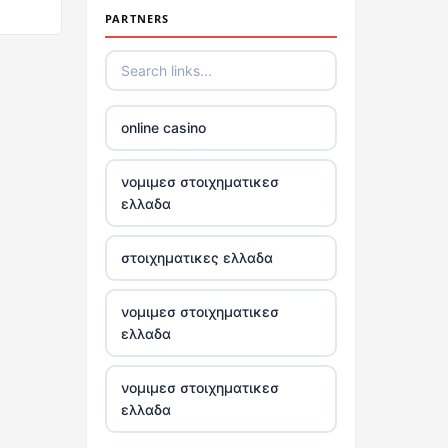
PARTNERS
Go8
https://nk88top.com/
online casino
TG88
νομιμεσ στοιχηματικεσ
trang chủ 32win
ελλαδα
789win 9
στοιχηματικες ελλαδα
UU88
νομιμεσ στοιχηματικεσ
ελλαδα
Crypto
νομιμεσ στοιχηματικεσ
online casino
ελλαδα