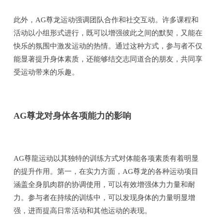
此外，AG尊龙运动强调团队合作和社交互动。许多课程和
活动以小组形式进行，既可以增强彼此之间的默契，又能在
快乐的氛围中激发运动的热情。通过这种方式，参与者不仅
能显著提升身体素质，还能够结交志同道合的朋友，共同享
受运动带来的乐趣。
AG尊龙对身体各项能力的影响
AG尊龍运动以其独特的训练方式对体能各项素质有着明显
的提升作用。第一，在实力方面，AG尊龙的各种运动项目
涵盖全身肌肉群的协调使用，可以有效增强体力力量和耐
力。参与者在持续的训练中，可以发现身体的力量明显增
强，进而提高日常活动和其他运动的表现。