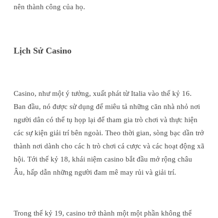
nên thành công của họ.
Lịch Sử Casino
Casino, như một ý tưởng, xuất phát từ Italia vào thế kỷ 16.
Ban đầu, nó được sử dụng để miêu tả những căn nhà nhỏ nơi
người dân có thể tụ họp lại để tham gia trò chơi và thực hiện
các sự kiện giải trí bên ngoài. Theo thời gian, sòng bạc dần trở
thành nơi dành cho các h trò chơi cá cược và các hoạt động xã
hội. Tới thế kỷ 18, khái niệm casino bắt đầu mở rộng châu
Âu, hấp dẫn những người đam mê may rủi và giải trí.
Trong thế kỷ 19, casino trở thành một một phần không thể