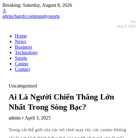
Breaking:
Saturday, August 8, 2026
A
altrinchamfccommunitysports
Sat
Aug 8, 2026
Home
News
Business
Technology
Sports
Casino
Contact
Uncategorized
Ai Là Người Chiến Thắng Lớn
Nhất Trong Sòng Bạc?
admin • April 3, 2025
Trong cái thế giới của các trò chơi may rủi, các casino không