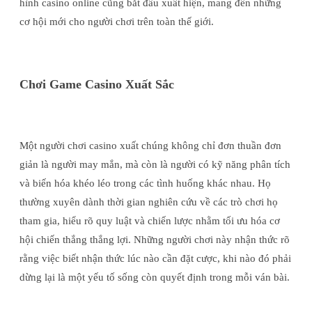
hình casino online cũng bắt đầu xuất hiện, mang đến những
cơ hội mới cho người chơi trên toàn thế giới.
Chơi Game Casino Xuất Sắc
Một người chơi casino xuất chúng không chỉ đơn thuần đơn
giản là người may mắn, mà còn là người có kỹ năng phân tích
và biến hóa khéo léo trong các tình huống khác nhau. Họ
thường xuyên dành thời gian nghiên cứu về các trò chơi họ
tham gia, hiểu rõ quy luật và chiến lược nhằm tối ưu hóa cơ
hội chiến thắng thắng lợi. Những người chơi này nhận thức rõ
rằng việc biết nhận thức lúc nào cần đặt cược, khi nào đó phải
dừng lại là một yếu tố sống còn quyết định trong mỗi ván bài.