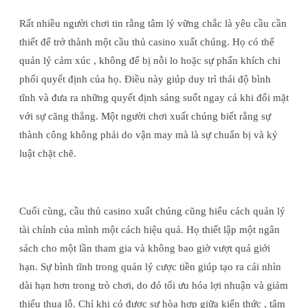
Rất nhiều người chơi tin rằng tâm lý vững chắc là yêu cầu cần
thiết để trở thành một cầu thủ casino xuất chúng. Họ có thể
quản lý cảm xúc , không để bị nỗi lo hoặc sự phấn khích chi
phối quyết định của họ. Điều này giúp duy trì thái độ bình
tĩnh và đưa ra những quyết định sáng suốt ngay cả khi đối mặt
với sự căng thẳng. Một người chơi xuất chúng biết rằng sự
thành công không phải do vận may mà là sự chuẩn bị và kỷ
luật chặt chẽ.
Cuối cùng, cầu thủ casino xuất chúng cũng hiểu cách quản lý
tài chính của mình một cách hiệu quả. Họ thiết lập một ngân
sách cho một lần tham gia và không bao giờ vượt quá giới
hạn. Sự bình tĩnh trong quản lý cược tiền giúp tạo ra cái nhìn
dài hạn hơn trong trò chơi, do đó tối ưu hóa lợi nhuận và giảm
thiểu thua lỗ. Chỉ khi có được sự hòa hợp giữa kiến thức , tâm