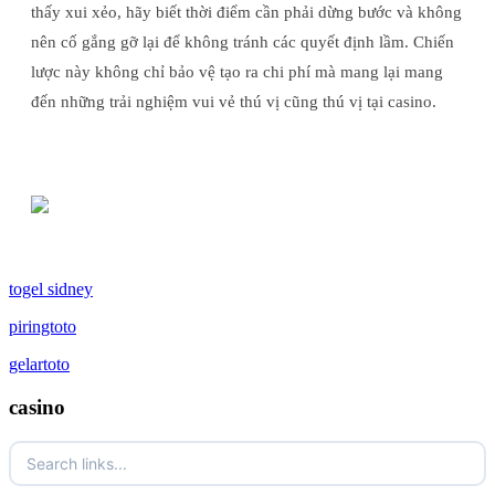
thấy xui xẻo, hãy biết thời điểm cần phải dừng bước và không
nên cố gắng gỡ lại để không tránh các quyết định lầm. Chiến
lược này không chỉ bảo vệ tạo ra chi phí mà mang lại mang
đến những trải nghiệm vui vẻ thú vị cũng thú vị tại casino.
togel sidney
piringtoto
gelartoto
casino