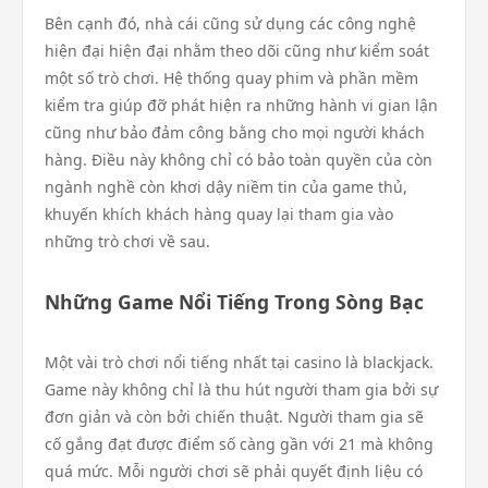
Bên cạnh đó, nhà cái cũng sử dụng các công nghệ
hiện đại hiện đại nhằm theo dõi cũng như kiểm soát
một số trò chơi. Hệ thống quay phim và phần mềm
kiểm tra giúp đỡ phát hiện ra những hành vi gian lận
cũng như bảo đảm công bằng cho mọi người khách
hàng. Điều này không chỉ có bảo toàn quyền của còn
ngành nghề còn khơi dậy niềm tin của game thủ,
khuyến khích khách hàng quay lại tham gia vào
những trò chơi về sau.
Những Game Nổi Tiếng Trong Sòng Bạc
Một vài trò chơi nổi tiếng nhất tại casino là blackjack.
Game này không chỉ là thu hút người tham gia bởi sự
đơn giản và còn bởi chiến thuật. Người tham gia sẽ
cố gắng đạt được điểm số càng gần với 21 mà không
quá mức. Mỗi người chơi sẽ phải quyết định liệu có