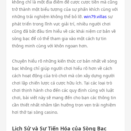
không chỉ là một địa điểm để cược cược tiền mà cũng
trở thành một biểu tượng của sự phấn khích cùng với
những trải nghiệm không thể bỏ lỡ.
win79.villas
sự
phát triển trong lĩnh vực giải trí, nhiều người chơi
cũng đã bắt đầu tìm hiểu về các khái niệm cơ bản về
sòng bạc để có thể tham gia vào một cách tự tin
thông minh cùng với khôn ngoan hơn.
Chuyện hiểu rõ những kiến thức cơ bản nhất về sòng
bạc không chỉ giúp người chơi hiểu rõ hơn về cách
cách hoạt động của trò chơi mà còn xây dựng người
chơi lập chiến lược cá cược hữu ích. Tại các loại trò
chơi thịnh hành cho đến các quy định cùng với luật
chơi, bài viết này sẽ mang đến cho bạn các thông tin
cần thiết nhất nhằm tận hưởng trọn vẹn trải nghiệm
hơi thở tại sòng casino.
Lịch Sử và Sự Tiến Hóa của Sòng Bạc