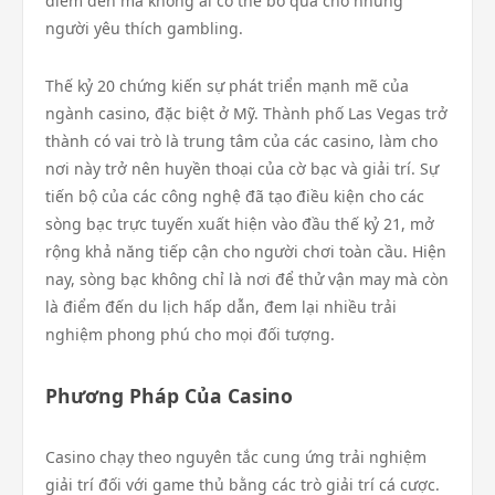
điểm đến mà không ai có thể bỏ qua cho những
người yêu thích gambling.
Thế kỷ 20 chứng kiến sự phát triển mạnh mẽ của
ngành casino, đặc biệt ở Mỹ. Thành phố Las Vegas trở
thành có vai trò là trung tâm của các casino, làm cho
nơi này trở nên huyền thoại của cờ bạc và giải trí. Sự
tiến bộ của các công nghệ đã tạo điều kiện cho các
sòng bạc trực tuyến xuất hiện vào đầu thế kỷ 21, mở
rộng khả năng tiếp cận cho người chơi toàn cầu. Hiện
nay, sòng bạc không chỉ là nơi để thử vận may mà còn
là điểm đến du lịch hấp dẫn, đem lại nhiều trải
nghiệm phong phú cho mọi đối tượng.
Phương Pháp Của Casino
Casino chạy theo nguyên tắc cung ứng trải nghiệm
giải trí đối với game thủ bằng các trò giải trí cá cược.