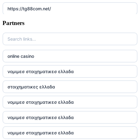
https://tg88com.net/
Partners
Go8
https://nk88top.com/
TG88
online casino
trang chủ 32win
νομιμεσ στοιχηματικεσ ελλαδα
789win 9
στοιχηματικες ελλαδα
UU88
νομιμεσ στοιχηματικεσ ελλαδα
Crypto
νομιμεσ στοιχηματικεσ ελλαδα
online casino
νομιμεσ στοιχηματικεσ ελλαδα