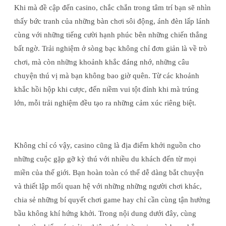
Khi mà đề cập đến casino, chắc chắn trong tâm trí bạn sẽ nhìn
thấy bức tranh của những bàn chơi sôi động, ánh đèn lấp lánh
cùng với những tiếng cười hạnh phúc bên những chiến thắng
bất ngờ. Trải nghiệm ở sòng bạc không chỉ đơn giản là về trò
chơi, mà còn những khoảnh khắc đáng nhớ, những câu
chuyện thú vị mà bạn không bao giờ quên. Từ các khoảnh
khắc hồi hộp khi cược, đến niềm vui tột đỉnh khi mà trúng
lớn, mỗi trải nghiệm đều tạo ra những cảm xúc riêng biệt.
Không chỉ có vậy, casino cũng là địa điểm khởi nguồn cho
những cuộc gặp gỡ kỳ thú với nhiều du khách đến từ mọi
miền của thế giới. Bạn hoàn toàn có thể dễ dàng bắt chuyện
và thiết lập mối quan hệ với những những người chơi khác,
chia sẻ những bí quyết chơi game hay chỉ cần cùng tận hưởng
bầu không khí hứng khởi. Trong nội dung dưới đây, cùng