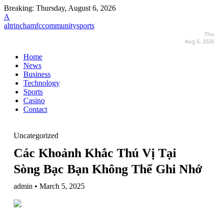
Breaking:
Thursday, August 6, 2026
A
altrinchamfccommunitysports
Thu
Aug 6, 2026
Home
News
Business
Technology
Sports
Casino
Contact
Uncategorized
Các Khoảnh Khắc Thú Vị Tại
Sòng Bạc Bạn Không Thể Ghi Nhớ
admin • March 5, 2025