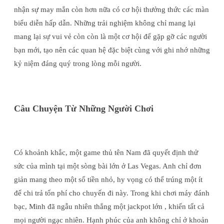
nhận sự may mắn còn hơn nữa có cơ hội thưởng thức các màn
biểu diễn hấp dẫn. Những trải nghiệm không chỉ mang lại
mang lại sự vui vẻ còn còn là một cơ hội để gặp gỡ các người
bạn mới, tạo nên các quan hệ đặc biệt cùng với ghi nhớ những
kỷ niệm đáng quý trong lòng mỗi người.
Câu Chuyện Từ Những Người Chơi
Có khoảnh khắc, một game thủ tên Nam đã quyết định thử
sức của mình tại một sòng bài lớn ở Las Vegas. Anh chỉ đơn
giản mang theo một số tiền nhỏ, hy vọng có thể trúng một ít
để chi trả tổn phí cho chuyến đi này. Trong khi chơi máy đánh
bạc, Minh đã ngẫu nhiên thắng một jackpot lớn , khiến tất cả
mọi người ngạc nhiên. Hạnh phúc của anh không chỉ ở khoản