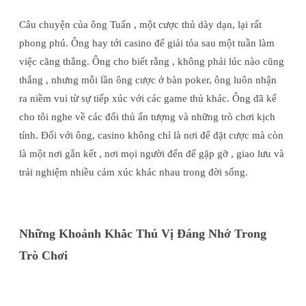
Câu chuyện của ông Tuấn , một cược thủ dày dạn, lại rất
phong phú. Ông hay tới casino để giải tỏa sau một tuần làm
việc căng thẳng. Ông cho biết rằng , không phải lúc nào cũng
thắng , nhưng mỗi lần ông cược ở bàn poker, ông luôn nhận
ra niềm vui từ sự tiếp xúc với các game thủ khác. Ông đã kể
cho tôi nghe về các đối thủ ấn tượng và những trò chơi kịch
tính. Đối với ông, casino không chỉ là nơi để đặt cược mà còn
là một nơi gắn kết , nơi mọi người đến để gặp gỡ , giao lưu và
trải nghiệm nhiều cảm xúc khác nhau trong đời sống.
Những Khoảnh Khắc Thú Vị Đáng Nhớ Trong
Trò Chơi