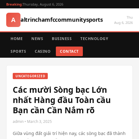
Breaking:
Thursday, August 6, 2026
Thu
A
altrinchamfccommunitysports
Aug 6, 2026
HOME
NEWS
BUSINESS
TECHNOLOGY
SPORTS
CASINO
CONTACT
UNCATEGORIZED
Các mười Sòng bạc Lớn
nhất Hàng đầu Toàn cầu
Bạn cần Cần Nắm rõ
admin • March 3, 2025
Giữa vùng đất giải trí hiện nay, các sòng bạc đã thành