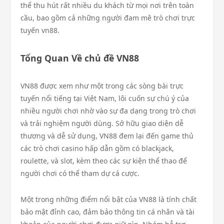
thể thu hút rất nhiều du khách từ mọi nơi trên toàn
cầu, bao gồm cả những người đam mê trò chơi trực
tuyến vn88.
Tổng Quan Về chủ đề VN88
VN88 được xem như một trong các sòng bài trực
tuyến nổi tiếng tại Việt Nam, lôi cuốn sự chú ý của
nhiều người chơi nhờ vào sự đa dạng trong trò chơi
và trải nghiệm người dùng. Sở hữu giao diện dễ
thương và dễ sử dụng, VN88 đem lại đến game thủ
các trò chơi casino hấp dẫn gồm có blackjack,
roulette, và slot, kèm theo các sự kiện thể thao để
người chơi có thể tham dự cá cược.
Một trong những điểm nổi bật của VN88 là tính chất
bảo mật đỉnh cao, đảm bảo thông tin cá nhân và tài