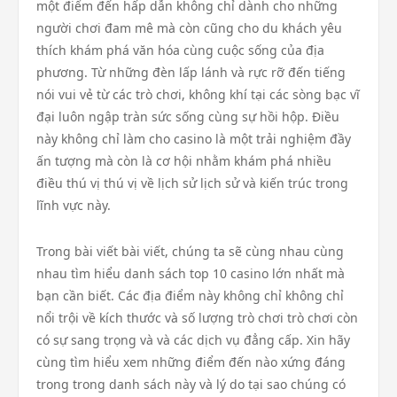
một điểm đến hấp dẫn không chỉ dành cho những
người chơi đam mê mà còn cũng cho du khách yêu
thích khám phá văn hóa cùng cuộc sống của địa
phương. Từ những đèn lấp lánh và rực rỡ đến tiếng
nói vui vẻ từ các trò chơi, không khí tại các sòng bạc vĩ
đại luôn ngập tràn sức sống cùng sự hồi hộp. Điều
này không chỉ làm cho casino là một trải nghiệm đầy
ấn tượng mà còn là cơ hội nhằm khám phá nhiều
điều thú vị thú vị về lịch sử lịch sử và kiến trúc trong
lĩnh vực này.
Trong bài viết bài viết, chúng ta sẽ cùng nhau cùng
nhau tìm hiểu danh sách top 10 casino lớn nhất mà
bạn cần biết. Các địa điểm này không chỉ không chỉ
nổi trội về kích thước và số lượng trò chơi trò chơi còn
có sự sang trọng và và các dịch vụ đẳng cấp. Xin hãy
cùng tìm hiểu xem những điểm đến nào xứng đáng
trong trong danh sách này và lý do tại sao chúng có