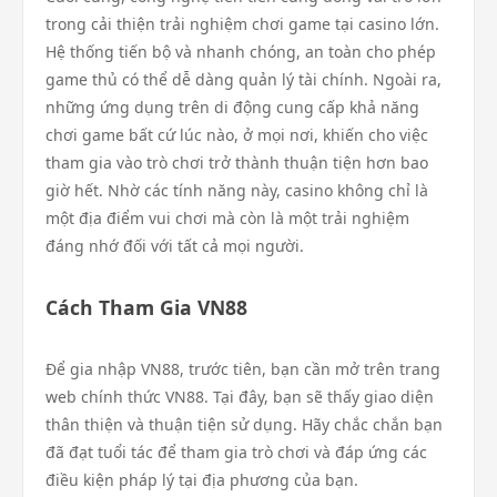
trong cải thiện trải nghiệm chơi game tại casino lớn.
Hệ thống tiến bộ và nhanh chóng, an toàn cho phép
game thủ có thể dễ dàng quản lý tài chính. Ngoài ra,
những ứng dụng trên di động cung cấp khả năng
chơi game bất cứ lúc nào, ở mọi nơi, khiến cho việc
tham gia vào trò chơi trở thành thuận tiện hơn bao
giờ hết. Nhờ các tính năng này, casino không chỉ là
một địa điểm vui chơi mà còn là một trải nghiệm
đáng nhớ đối với tất cả mọi người.
Cách Tham Gia VN88
Để gia nhập VN88, trước tiên, bạn cần mở trên trang
web chính thức VN88. Tại đây, bạn sẽ thấy giao diện
thân thiện và thuận tiện sử dụng. Hãy chắc chắn bạn
đã đạt tuổi tác để tham gia trò chơi và đáp ứng các
điều kiện pháp lý tại địa phương của bạn.