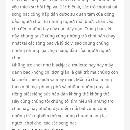
yêu thích sự hồi hộp và. Đặc biệt là, các trò chơi tại tại
sòng bạc cũng hấp dẫn được sự quan tâm của đông
đảo người chơi, từ những người mới bước chân vào
cho đến những tay dày dạn dày dạn. Trong bài viết
này, chúng ta sẽ cùng cùng những trò chơi bán chạy
nhất tại các sòng bạc và lý do vì sao chúng chúng
những những lựa chọn hàng đầu của người người
chơi.
Những trò chơi như blackjack, roulette hay hay máy
đánh bạc không chỉ đơn giản là giải trí; mà chúng còn
là chiến chiến giữa và may mắn. Mỗi trò chơi mang
theo một một phong phú và những những quy tắc
riêng biệt riêng sức hấp dẫn không thể không thể.
Hãy cùng chúng tôi chúng tôi tìm hiểu về những trò
chơi này, này những đặc điểm nổi bật cũng cũng
những trải nghiệm thú vị chúng chúng mang lại
người chơi chơi các các sòng bạc.