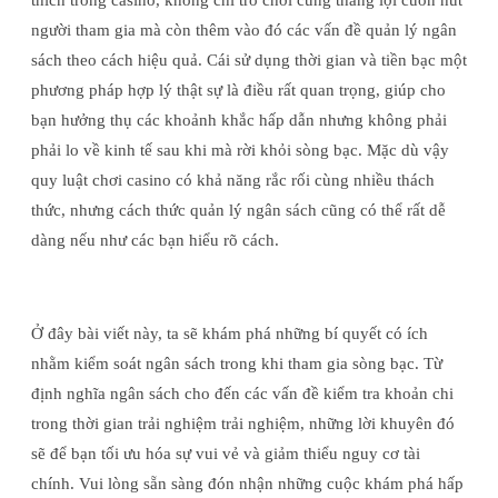
thích trong casino, không chỉ trò chơi cùng thắng lợi cuốn hút
người tham gia mà còn thêm vào đó các vấn đề quản lý ngân
sách theo cách hiệu quả. Cái sử dụng thời gian và tiền bạc một
phương pháp hợp lý thật sự là điều rất quan trọng, giúp cho
bạn hưởng thụ các khoảnh khắc hấp dẫn nhưng không phải
phải lo về kinh tế sau khi mà rời khỏi sòng bạc. Mặc dù vậy
quy luật chơi casino có khả năng rắc rối cùng nhiều thách
thức, nhưng cách thức quản lý ngân sách cũng có thể rất dễ
dàng nếu như các bạn hiểu rõ cách.
Ở đây bài viết này, ta sẽ khám phá những bí quyết có ích
nhằm kiểm soát ngân sách trong khi tham gia sòng bạc. Từ
định nghĩa ngân sách cho đến các vấn đề kiểm tra khoản chi
trong thời gian trải nghiệm trải nghiệm, những lời khuyên đó
sẽ để bạn tối ưu hóa sự vui vẻ và giảm thiểu nguy cơ tài
chính. Vui lòng sẵn sàng đón nhận những cuộc khám phá hấp