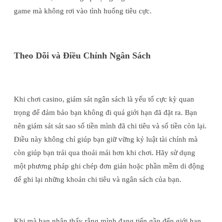
game mà không rơi vào tình huống tiêu cực.
Theo Dõi và Điều Chỉnh Ngân Sách
Khi chơi casino, giám sát ngân sách là yếu tố cực kỳ quan
trọng để đảm bảo bạn không đi quá giới hạn đã đặt ra. Bạn
nên giám sát sát sao số tiền mình đã chi tiêu và số tiền còn lại.
Điều này không chỉ giúp bạn giữ vững kỷ luật tài chính mà
còn giúp bạn trải qua thoải mái hơn khi chơi. Hãy sử dụng
một phương pháp ghi chép đơn giản hoặc phần mềm di động
để ghi lại những khoản chi tiêu và ngân sách của bạn.
Khi mà bạn nhận thấy rằng mình đang tiến gần đến giới hạn