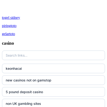
togel sidney
piringtoto
gelartoto
casino
keonhacai
new casinos not on gamstop
5 pound deposit casino
non UK gambling sites