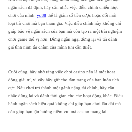
ngân sách đã định, hãy cân nhắc việc điều chỉnh chiến lược
chơi của mình.
yo88
thể là giảm số tiền cược hoặc đổi mới
loại trò chơi mà bạn tham gia. Việc điều chỉnh này không chỉ
giúp bảo vệ ngân sách của bạn mà còn tạo ra một trải nghiệm
chơi game thú vị hơn. Đừng ngần ngại dừng lại và tái đánh
giá tình hình tài chính của mình khi cần thiết.
Cuối cùng, hãy nhớ rằng việc chơi casino nên là một hoạt
động giải trí, vì vậy hãy giữ cho tâm trạng của bạn luôn tích
cực. Nếu chơi trở thành một gánh nặng tài chính, hãy cân
nhắc dừng lại và dành thời gian cho các hoạt động khác. Điều
hành ngân sách hiệu quả không chỉ giúp bạn chơi lâu dài mà
còn giúp bạn tận hưởng niềm vui mà casino mang lại.