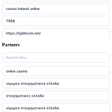
casino Ireland online
TR88
https://tg88com.net/
Partners
Go8
https://nk88top.com/
TG88
online casino
trang chủ 32win
νομιμεσ στοιχηματικεσ ελλαδα
789win 9
στοιχηματικες ελλαδα
UU88
νομιμεσ στοιχηματικεσ ελλαδα