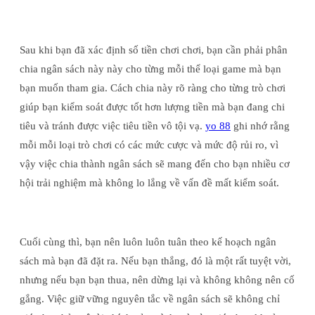
Sau khi bạn đã xác định số tiền chơi chơi, bạn cần phải phân
chia ngân sách này này cho từng mỗi thể loại game mà bạn
bạn muốn tham gia. Cách chia này rõ ràng cho từng trò chơi
giúp bạn kiểm soát được tốt hơn lượng tiền mà bạn đang chi
tiêu và tránh được việc tiêu tiền vô tội vạ.
yo 88
ghi nhớ rằng
mỗi mỗi loại trò chơi có các mức cược và mức độ rủi ro, vì
vậy việc chia thành ngân sách sẽ mang đến cho bạn nhiều cơ
hội trải nghiệm mà không lo lắng về vấn đề mất kiểm soát.
Cuối cùng thì, bạn nên luôn luôn tuân theo kế hoạch ngân
sách mà bạn đã đặt ra. Nếu bạn thắng, đó là một rất tuyệt vời,
nhưng nếu bạn bạn thua, nên dừng lại và không không nên cố
gắng. Việc giữ vững nguyên tắc về ngân sách sẽ không chỉ