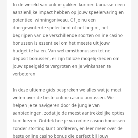
In de wereld van online gokken kunnen bonussen een
aanzienlijke impact hebben op jouw speelervaring en
potentieel winningsniveau. Of je nu een
doorgewinterde speler bent of net begint, het
begrijpen van de verschillende soorten online casino
bonussen is essentieel om het meeste uit jouw
budget te halen. Van welkomstbonussen tot no
deposit bonussen, er zijn talloze mogelijkheden om
jouw speelgeld te vergroten en je winkansen te
verbeteren.
In deze ultieme gids bespreken we alles wat je moet
weten over de beste online casino bonussen. We
helpen je te navigeren door de jungle van
aanbiedingen, zodat je de meest aantrekkelijke opties
kunt kiezen. Ontdek hoe je via online casino bonussen
zonder storting kunt profiteren, en leer meer over de
beste online casino bonus die perfect bij jouw