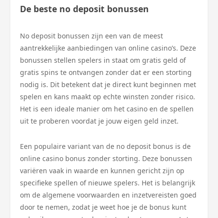
De beste no deposit bonussen
No deposit bonussen zijn een van de meest
aantrekkelijke aanbiedingen van online casino’s. Deze
bonussen stellen spelers in staat om gratis geld of
gratis spins te ontvangen zonder dat er een storting
nodig is. Dit betekent dat je direct kunt beginnen met
spelen en kans maakt op echte winsten zonder risico.
Het is een ideale manier om het casino en de spellen
uit te proberen voordat je jouw eigen geld inzet.
Een populaire variant van de no deposit bonus is de
online casino bonus zonder storting. Deze bonussen
variëren vaak in waarde en kunnen gericht zijn op
specifieke spellen of nieuwe spelers. Het is belangrijk
om de algemene voorwaarden en inzetvereisten goed
door te nemen, zodat je weet hoe je de bonus kunt