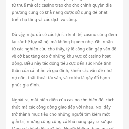
từ thuế mà các casino trao cho cho chính quyền địa
phương cũng có khả năng được sử dụng để phát
triển hạ tầng và các dịch vụ công.
Dù vậy, mặc dù có các lợi ích kinh tế, casino cũng đem
lại các hệ lụy xã hội mà không bị xem nhẹ. Ghi nhận
từ các nghiên cứu cho thấy, tỷ lệ công dân gặp vấn đề
về cờ bạc tăng cao ở những khu vực có casino hoạt
động. Điều này tác động tiêu cực đến sức khỏe tinh
thần của cá nhân và gia đình, khiến các vấn đề như
nợ nần, thất thoát tài sản, và có khi là gãy đổ hạnh
phúc gia đình.
Ngoài ra, mặt hiện diện của casino còn biến đổi cách
thức mà các cộng đồng giao tiếp với nhau. Nơi đây
trở thành mục tiêu cho những người tìm kiếm một
giải trí, nhưng cũng cũng có khả năng gây ra sự gia
tăng sự chênh lệch xã hội. Người không tham gia cờ