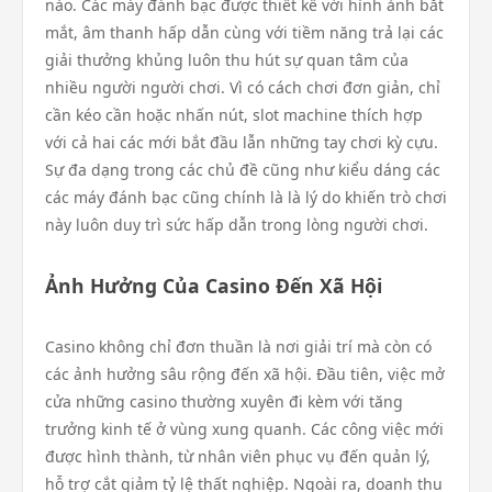
nào. Các máy đánh bạc được thiết kế với hình ảnh bắt
mắt, âm thanh hấp dẫn cùng với tiềm năng trả lại các
giải thưởng khủng luôn thu hút sự quan tâm của
nhiều người người chơi. Vì có cách chơi đơn giản, chỉ
cần kéo cần hoặc nhấn nút, slot machine thích hợp
với cả hai các mới bắt đầu lẫn những tay chơi kỳ cựu.
Sự đa dạng trong các chủ đề cũng như kiểu dáng các
các máy đánh bạc cũng chính là là lý do khiến trò chơi
này luôn duy trì sức hấp dẫn trong lòng người chơi.
Ảnh Hưởng Của Casino Đến Xã Hội
Casino không chỉ đơn thuần là nơi giải trí mà còn có
các ảnh hưởng sâu rộng đến xã hội. Đầu tiên, việc mở
cửa những casino thường xuyên đi kèm với tăng
trưởng kinh tế ở vùng xung quanh. Các công việc mới
được hình thành, từ nhân viên phục vụ đến quản lý,
hỗ trợ cắt giảm tỷ lệ thất nghiệp. Ngoài ra, doanh thu