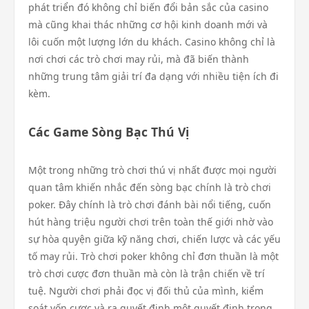
phát triển đó không chỉ biến đổi bản sắc của casino
mà cũng khai thác những cơ hội kinh doanh mới và
lôi cuốn một lượng lớn du khách. Casino không chỉ là
nơi chơi các trò chơi may rủi, mà đã biến thành
những trung tâm giải trí đa dạng với nhiều tiện ích đi
kèm.
Các Game Sòng Bạc Thú Vị
Một trong những trò chơi thú vị nhất được mọi người
quan tâm khiến nhắc đến sòng bạc chính là trò chơi
poker. Đây chính là trò chơi đánh bài nổi tiếng, cuốn
hút hàng triệu người chơi trên toàn thế giới nhờ vào
sự hòa quyện giữa kỹ năng chơi, chiến lược và các yếu
tố may rủi. Trò chơi poker không chỉ đơn thuần là một
trò chơi cược đơn thuần mà còn là trận chiến về trí
tuệ. Người chơi phải đọc vị đối thủ của mình, kiểm
soát vốn cược và ra quyết định một quyết định trong