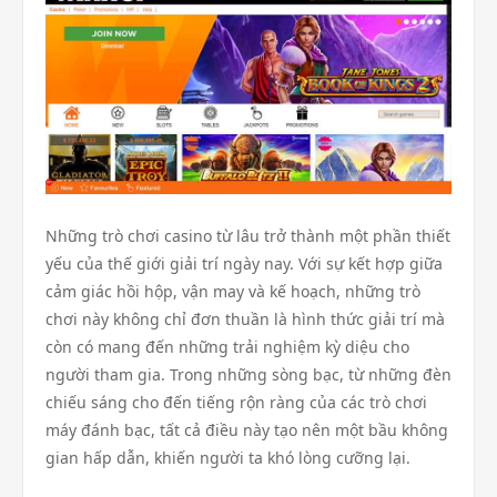
Những trò chơi casino từ lâu trở thành một phần thiết
yếu của thế giới giải trí ngày nay. Với sự kết hợp giữa
cảm giác hồi hộp, vận may và kế hoạch, những trò
chơi này không chỉ đơn thuần là hình thức giải trí mà
còn có mang đến những trải nghiệm kỳ diệu cho
người tham gia. Trong những sòng bạc, từ những đèn
chiếu sáng cho đến tiếng rộn ràng của các trò chơi
máy đánh bạc, tất cả điều này tạo nên một bầu không
gian hấp dẫn, khiến người ta khó lòng cưỡng lại.