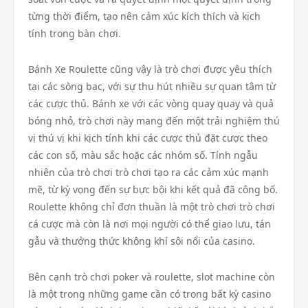
từng thời điểm, tạo nên cảm xúc kích thích và kịch
tính trong bàn chơi.
Bánh Xe Roulette cũng vậy là trò chơi được yêu thích
tại các sòng bạc, với sự thu hút nhiều sự quan tâm từ
các cược thủ. Bánh xe với các vòng quay quay và quả
bóng nhỏ, trò chơi này mang đến một trải nghiệm thú
vị thú vị khi kịch tính khi các cược thủ đặt cược theo
các con số, màu sắc hoặc các nhóm số. Tính ngẫu
nhiên của trò chơi trò chơi tạo ra các cảm xúc mạnh
mẽ, từ kỳ vọng đến sự bực bội khi kết quả đã công bố.
Roulette không chỉ đơn thuần là một trò chơi trò chơi
cá cược mà còn là nơi mọi người có thể giao lưu, tán
gẫu và thưởng thức không khí sôi nổi của casino.
Bên cạnh trò chơi poker và roulette, slot machine còn
là một trong những game cần có trong bất kỳ casino