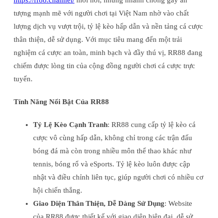
https://rr88.channel/
mới nổi, nhưng nhanh chóng gây ấn
tượng mạnh mẽ với người chơi tại Việt Nam nhờ vào chất
lượng dịch vụ vượt trội, tỷ lệ kèo hấp dẫn và nền tảng cá cược
thân thiện, dễ sử dụng. Với mục tiêu mang đến một trải
nghiệm cá cược an toàn, minh bạch và đầy thú vị, RR88 đang
chiếm được lòng tin của cộng đồng người chơi cá cược trực
tuyến.
Tính Năng Nổi Bật Của RR88
Tỷ Lệ Kèo Cạnh Tranh
: RR88 cung cấp tỷ lệ kèo cá
cược vô cùng hấp dẫn, không chỉ trong các trận đấu
bóng đá mà còn trong nhiều môn thể thao khác như
tennis, bóng rổ và eSports. Tỷ lệ kèo luôn được cập
nhật và điều chỉnh liên tục, giúp người chơi có nhiều cơ
hội chiến thắng.
Giao Diện Thân Thiện, Dễ Dàng Sử Dụng
: Website
của RR88 được thiết kế với giao diện hiện đại, dễ sử