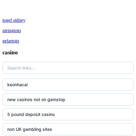
togel sidney
piringtoto
gelartoto
casino
keonhacai
new casinos not on gamstop
5 pound deposit casino
non UK gambling sites