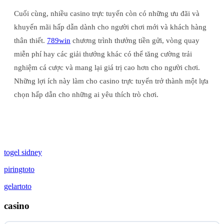
Cuối cùng, nhiều casino trực tuyến còn có những ưu đãi và
khuyến mãi hấp dẫn dành cho người chơi mới và khách hàng
thân thiết.
789win
chương trình thưởng tiền gửi, vòng quay
miễn phí hay các giải thưởng khác có thể tăng cường trải
nghiệm cá cược và mang lại giá trị cao hơn cho người chơi.
Những lợi ích này làm cho casino trực tuyến trở thành một lựa
chọn hấp dẫn cho những ai yêu thích trò chơi.
togel sidney
piringtoto
gelartoto
casino