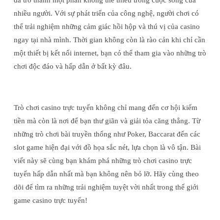
đã trở thành một phần không thể thiếu trong cuộc sống của
nhiều người. Với sự phát triển của công nghệ, người chơi có
thể trải nghiệm những cảm giác hồi hộp và thú vị của casino
ngay tại nhà mình. Thời gian không còn là rào cản khi chỉ cần
một thiết bị kết nối internet, bạn có thể tham gia vào những trò
chơi độc đáo và hấp dẫn ở bất kỳ đâu.
Trò chơi casino trực tuyến không chỉ mang đến cơ hội kiếm
tiền mà còn là nơi để bạn thư giãn và giải tỏa căng thẳng. Từ
những trò chơi bài truyền thống như Poker, Baccarat đến các
slot game hiện đại với đồ họa sắc nét, lựa chọn là vô tận. Bài
viết này sẽ cùng bạn khám phá những trò chơi casino trực
tuyến hấp dẫn nhất mà bạn không nên bỏ lỡ. Hãy cùng theo
dõi để tìm ra những trải nghiệm tuyệt vời nhất trong thế giới
game casino trực tuyến!