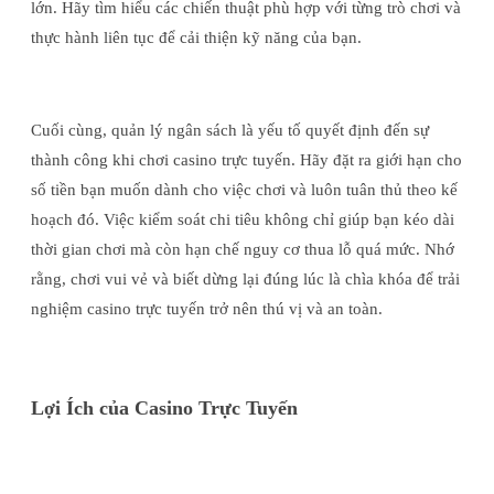
lớn. Hãy tìm hiểu các chiến thuật phù hợp với từng trò chơi và
thực hành liên tục để cải thiện kỹ năng của bạn.
Cuối cùng, quản lý ngân sách là yếu tố quyết định đến sự
thành công khi chơi casino trực tuyến. Hãy đặt ra giới hạn cho
số tiền bạn muốn dành cho việc chơi và luôn tuân thủ theo kế
hoạch đó. Việc kiểm soát chi tiêu không chỉ giúp bạn kéo dài
thời gian chơi mà còn hạn chế nguy cơ thua lỗ quá mức. Nhớ
rằng, chơi vui vẻ và biết dừng lại đúng lúc là chìa khóa để trải
nghiệm casino trực tuyến trở nên thú vị và an toàn.
Lợi Ích của Casino Trực Tuyến