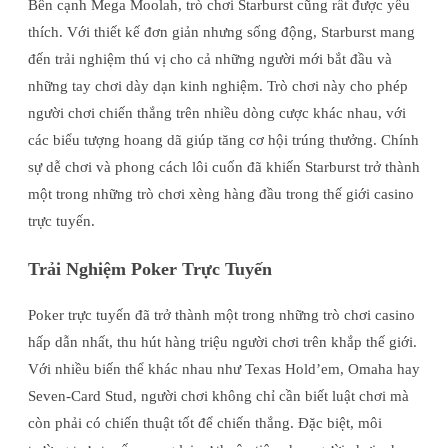
Bên cạnh Mega Moolah, trò chơi Starburst cũng rất được yêu
thích. Với thiết kế đơn giản nhưng sống động, Starburst mang
đến trải nghiệm thú vị cho cả những người mới bắt đầu và
những tay chơi dày dạn kinh nghiệm. Trò chơi này cho phép
người chơi chiến thắng trên nhiều dòng cược khác nhau, với
các biểu tượng hoang dã giúp tăng cơ hội trúng thưởng. Chính
sự dễ chơi và phong cách lôi cuốn đã khiến Starburst trở thành
một trong những trò chơi xèng hàng đầu trong thế giới casino
trực tuyến.
Trải Nghiệm Poker Trực Tuyến
Poker trực tuyến đã trở thành một trong những trò chơi casino
hấp dẫn nhất, thu hút hàng triệu người chơi trên khắp thế giới.
Với nhiều biến thể khác nhau như Texas Hold’em, Omaha hay
Seven-Card Stud, người chơi không chỉ cần biết luật chơi mà
còn phải có chiến thuật tốt để chiến thắng. Đặc biệt, môi