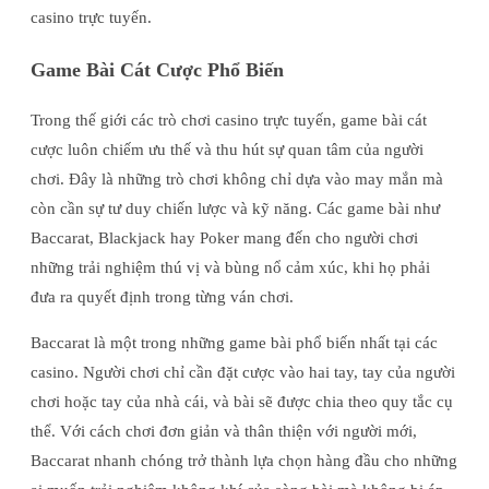
casino trực tuyến.
Game Bài Cát Cược Phổ Biến
Trong thế giới các trò chơi casino trực tuyến, game bài cát
cược luôn chiếm ưu thế và thu hút sự quan tâm của người
chơi. Đây là những trò chơi không chỉ dựa vào may mắn mà
còn cần sự tư duy chiến lược và kỹ năng. Các game bài như
Baccarat, Blackjack hay Poker mang đến cho người chơi
những trải nghiệm thú vị và bùng nổ cảm xúc, khi họ phải
đưa ra quyết định trong từng ván chơi.
Baccarat là một trong những game bài phổ biến nhất tại các
casino. Người chơi chỉ cần đặt cược vào hai tay, tay của người
chơi hoặc tay của nhà cái, và bài sẽ được chia theo quy tắc cụ
thể. Với cách chơi đơn giản và thân thiện với người mới,
Baccarat nhanh chóng trở thành lựa chọn hàng đầu cho những