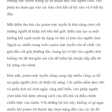
trường trực tuyến mang lại sự thuận tiện cho người chơi, cho
phép họ tham gia vào các bàn chơi bất cứ lúc nào và ở bất kỳ
đâu.
Một điểm thu hút của poker trực tuyến là khả năng chơi với
những người từ khắp nơi trên thế giới. Điều này tạo ra một
không khí cạnh tranh đa dạng và thú vị hơn cho người chơi.
Ngoài ra, nhiều trang web casino trực tuyến còn tổ chức các
giải đấu với giải thưởng lớn, mang lại cơ hội cho người chơi
không chỉ để thư giãn mà còn để kiếm lợi nhuận hấp dẫn từ
kỹ năng của mình.
Hơn nữa, poker trực tuyến cũng cung cấp nhiều công cụ hỗ
trợ giúp người chơi cải thiện kỹ năng. Các phần mềm theo dõi
và phân tích trò chơi ngày càng phổ biến, cho phép người
chơi nắm bắt được phong cách của đối thủ và điều chỉnh
chiến lược của mình. Với những lợi ích này, không có gì ngạc
nhiên khi poker trở thành lựa chọn hàng đầu của các tín đồ