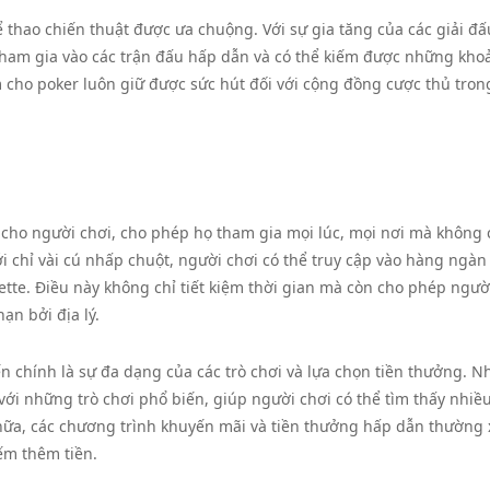
ể thao chiến thuật được ưa chuộng. Với sự gia tăng của các giải đấ
 tham gia vào các trận đấu hấp dẫn và có thể kiếm được những kho
m cho poker luôn giữ được sức hút đối với cộng đồng cược thủ tro
i cho người chơi, cho phép họ tham gia mọi lúc, mọi nơi mà không
i chỉ vài cú nhấp chuột, người chơi có thể truy cập vào hàng ngàn 
ette. Điều này không chỉ tiết kiệm thời gian mà còn cho phép ngườ
ạn bởi địa lý.
ến chính là sự đa dạng của các trò chơi và lựa chọn tiền thưởng. N
ới những trò chơi phổ biến, giúp người chơi có thể tìm thấy nhiề
n nữa, các chương trình khuyến mãi và tiền thưởng hấp dẫn thường
ếm thêm tiền.