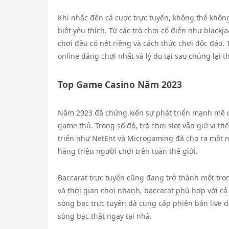
Khi nhắc đến cá cược trực tuyến, không thể không
biệt yêu thích. Từ các trò chơi cổ điển như black
chơi đều có nét riêng và cách thức chơi độc đáo.
online đáng chơi nhất và lý do tại sao chúng lại
Top Game Casino Năm 2023
Năm 2023 đã chứng kiến sự phát triển mạnh mẽ củ
game thủ. Trong số đó, trò chơi slot vẫn giữ vị 
triển như NetEnt và Microgaming đã cho ra mắt 
hàng triệu người chơi trên toàn thế giới.
Baccarat trực tuyến cũng đang trở thành một tro
và thời gian chơi nhanh, baccarat phù hợp với c
sòng bạc trực tuyến đã cung cấp phiên bản live d
sòng bạc thật ngay tại nhà.