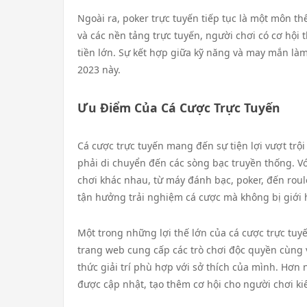
Ngoài ra, poker trực tuyến tiếp tục là một môn th
và các nền tảng trực tuyến, người chơi có cơ hội
tiền lớn. Sự kết hợp giữa kỹ năng và may mắn là
2023 này.
Ưu Điểm Của Cá Cược Trực Tuyến
Cá cược trực tuyến mang đến sự tiện lợi vượt trộ
phải di chuyển đến các sòng bạc truyền thống. Vớ
chơi khác nhau, từ máy đánh bạc, poker, đến roul
tận hưởng trải nghiệm cá cược mà không bị giới h
Một trong những lợi thế lớn của cá cược trực tuy
trang web cung cấp các trò chơi độc quyền cùng v
thức giải trí phù hợp với sở thích của mình. Hơ
được cập nhật, tạo thêm cơ hội cho người chơi ki