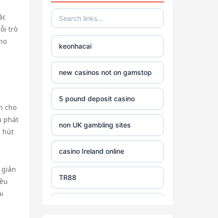
ặc
ỗi trò
ino
keonhacai
new casinos not on gamstop
5 pound deposit casino
h cho
à phát
non UK gambling sites
 hút
casino Ireland online
 giản
TR88
iều
ại
https://tg88com.net/