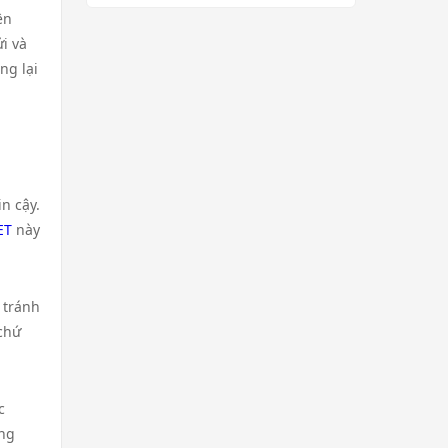
casino utan spelpaus
νομιμεσ στοιχηματικεσ
ền
ελλαδα
i và
utländska casino
ng lại
bästa casino utan svensk
licens
svensk casino
online kasino hrvatska
casino utan svensk licens
n cậy.
online casino utan svensk
casino utan spelpaus
ET
này
licens
casino utan svensk licens
online casino utan svensk
 tránh
licens
 chứ
casino utan spelpaus
casino online utan svensk
casino utan spelpaus
licens
c
ộng
casino utan spelpaus