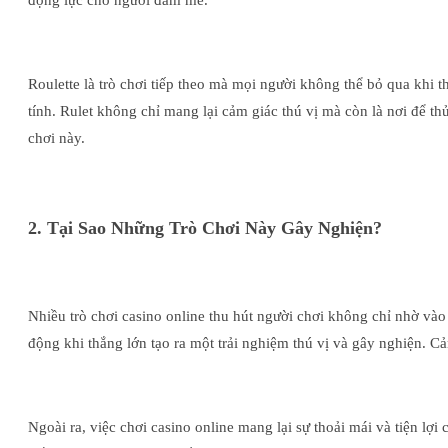
động lực cho người đam mê.
Roulette là trò chơi tiếp theo mà mọi người không thể bỏ qua khi
tính. Rulet không chỉ mang lại cảm giác thú vị mà còn là nơi để 
chơi này.
2. Tại Sao Những Trò Chơi Này Gây Nghiện?
Nhiều trò chơi casino online thu hút người chơi không chỉ nhờ v
động khi thắng lớn tạo ra một trải nghiệm thú vị và gây nghiện. C
Ngoài ra, việc chơi casino online mang lại sự thoải mái và tiện lợi