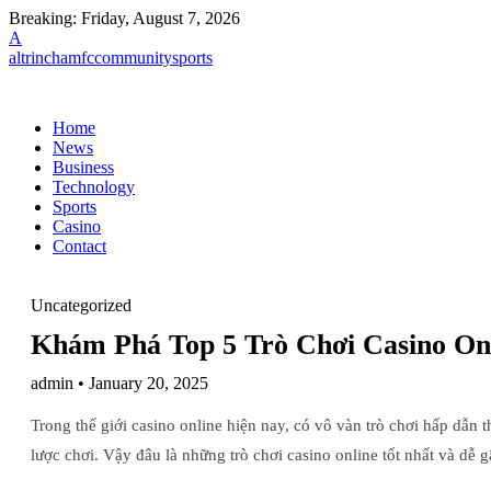
Breaking:
Friday, August 7, 2026
A
altrinchamfccommunitysports
Home
News
Business
Technology
Sports
Casino
Contact
Uncategorized
Khám Phá Top 5 Trò Chơi Casino On
admin • January 20, 2025
Trong thế giới casino online hiện nay, có vô vàn trò chơi hấp dẫn
lược chơi. Vậy đâu là những trò chơi casino online tốt nhất và dễ