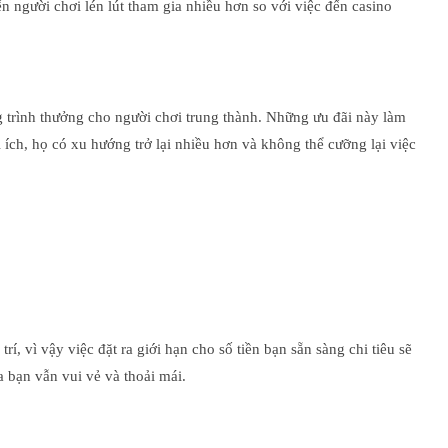
n người chơi lén lút tham gia nhiều hơn so với việc đến casino
 trình thưởng cho người chơi trung thành. Những ưu đãi này làm
i ích, họ có xu hướng trở lại nhiều hơn và không thể cưỡng lại việc
í, vì vậy việc đặt ra giới hạn cho số tiền bạn sẵn sàng chi tiêu sẽ
 bạn vẫn vui vẻ và thoải mái.