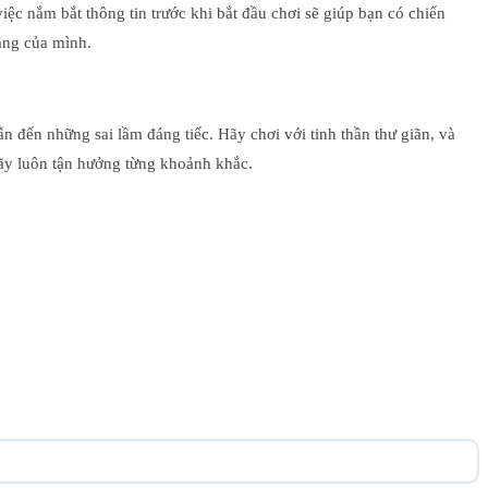
iệc nắm bắt thông tin trước khi bắt đầu chơi sẽ giúp bạn có chiến
ăng của mình.
n đến những sai lầm đáng tiếc. Hãy chơi với tinh thần thư giãn, và
hãy luôn tận hưởng từng khoảnh khắc.