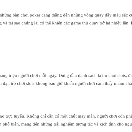
ừ những bàn chơi poker căng thẳng đến những vòng quay đầy màu sắc của
và tại sao chúng lại có thể khiến các game thủ quay trở lại nhiều lần
t hàng triệu người chơi mỗi ngày. Đứng đầu danh sách là trò chơi slots, 
ện đại, trò chơi slots không bao giờ khiến người chơi cảm thấy nhàm 
ino trực tuyến. Không chỉ cần có một chút may mắn, người chơi còn phả
hổ biến, mang đến những trải nghiệm tương tác và kịch tính cho người 