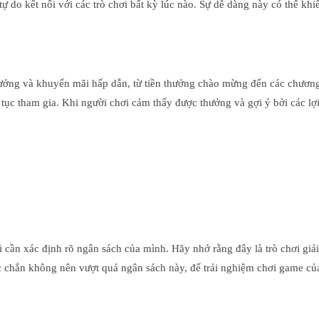
 do kết nối với các trò chơi bất kỳ lúc nào. Sự dễ dàng này có thể khiế
hưởng và khuyến mãi hấp dẫn, từ tiền thưởng chào mừng đến các chương
p tục tham gia. Khi người chơi cảm thấy được thưởng và gợi ý bởi các lợ
 cần xác định rõ ngân sách của mình. Hãy nhớ rằng đây là trò chơi giải tr
 chắn không nên vượt quá ngân sách này, để trải nghiệm chơi game của