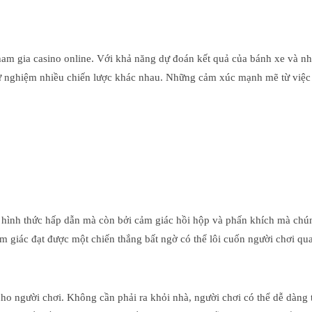
 tham gia casino online. Với khả năng dự đoán kết quả của bánh xe và n
thử nghiệm nhiều chiến lược khác nhau. Những cảm xúc mạnh mẽ từ việc 
ào hình thức hấp dẫn mà còn bởi cảm giác hồi hộp và phấn khích mà ch
ảm giác đạt được một chiến thắng bất ngờ có thể lôi cuốn người chơi qu
 cho người chơi. Không cần phải ra khỏi nhà, người chơi có thể dễ dàng 