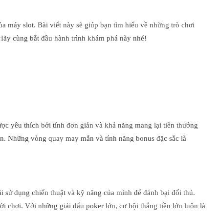
 máy slot. Bài viết này sẽ giúp bạn tìm hiểu về những trò chơi
. Hãy cùng bắt đầu hành trình khám phá này nhé!
được yêu thích bởi tính đơn giản và khả năng mang lại tiền thưởng
chán. Những vòng quay may mắn và tính năng bonus đặc sắc là
i sử dụng chiến thuật và kỹ năng của mình để đánh bại đối thủ.
chơi. Với những giải đấu poker lớn, cơ hội thắng tiền lớn luôn là