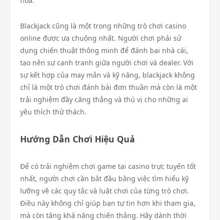
hòa.
Blackjack cũng là một trong những trò chơi casino
online được ưa chuộng nhất. Người chơi phải sử
dụng chiến thuật thông minh để đánh bại nhà cái,
tạo nên sự cạnh tranh giữa người chơi và dealer. Với
sự kết hợp của may mắn và kỹ năng, blackjack không
chỉ là một trò chơi đánh bài đơn thuần mà còn là một
trải nghiệm đầy căng thẳng và thú vị cho những ai
yêu thích thử thách.
Hướng Dẫn Chơi Hiệu Quả
Để có trải nghiệm chơi game tại casino trực tuyến tốt
nhất, người chơi cần bắt đầu bằng việc tìm hiểu kỹ
lưỡng về các quy tắc và luật chơi của từng trò chơi.
Điều này không chỉ giúp bạn tự tin hơn khi tham gia,
mà còn tăng khả năng chiến thắng. Hãy dành thời