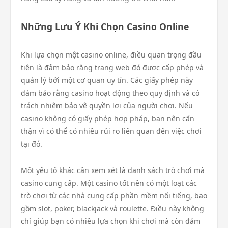
Những Lưu Ý Khi Chọn Casino Online
Khi lựa chọn một casino online, điều quan trọng đầu
tiên là đảm bảo rằng trang web đó được cấp phép và
quản lý bởi một cơ quan uy tín. Các giấy phép này
đảm bảo rằng casino hoạt động theo quy định và có
trách nhiệm bảo vệ quyền lợi của người chơi. Nếu
casino không có giấy phép hợp pháp, bạn nên cẩn
thận vì có thể có nhiều rủi ro liên quan đến việc chơi
tại đó.
Một yếu tố khác cần xem xét là danh sách trò chơi mà
casino cung cấp. Một casino tốt nên có một loạt các
trò chơi từ các nhà cung cấp phần mềm nổi tiếng, bao
gồm slot, poker, blackjack và roulette. Điều này không
chỉ giúp bạn có nhiều lựa chọn khi chơi mà còn đảm