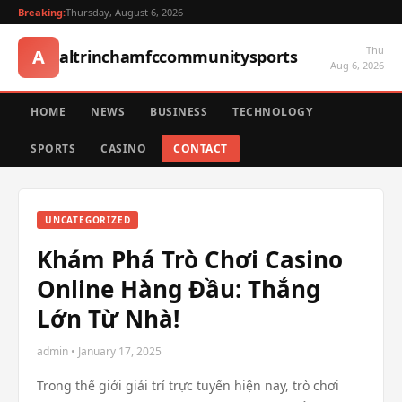
Breaking:
Thursday, August 6, 2026
Thu
A
altrinchamfccommunitysports
Aug 6, 2026
HOME
NEWS
BUSINESS
TECHNOLOGY
SPORTS
CASINO
CONTACT
UNCATEGORIZED
Khám Phá Trò Chơi Casino
Online Hàng Đầu: Thắng
Lớn Từ Nhà!
admin • January 17, 2025
Trong thế giới giải trí trực tuyến hiện nay, trò chơi