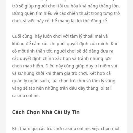
trò sẽ giúp người chơi tối ưu hóa khả năng thắng lớn.
Đừng quên tìm hiểu về các chiến thuật trong từng trò
chơi, vì việc này có thể mang lại lợi thế đáng kể.
Cuối cùng, hãy luôn chơi với tâm lý thoải mái và
không để cảm xúc chi phối quyết định của mình. Khi
có một tinh thần tốt, người chơi sẽ dễ dàng đưa ra
các quyết định chính xác hơn và tránh những lựa
chọn mạo hiểm. Điều này cũng giúp duy trì niềm vui
và sự hứng khởi khi tham gia trò chơi. Kết hợp cả
quản lý ngân sách, lựa chọn trò chơi và tâm lý vững
vàng sẽ tạo nên những trận đấu đầy thắng lợi tại
casino online.
Cách Chọn Nhà Cái Uy Tín
Khi tham gia các trò chơi casino online, việc chọn một