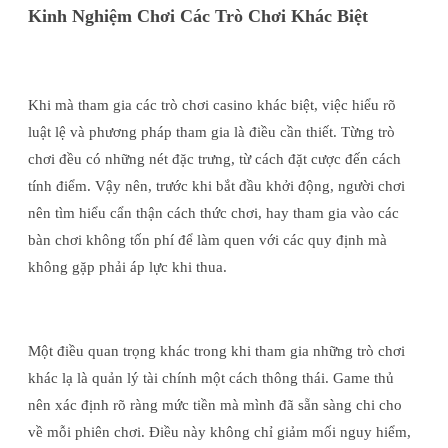
Kinh Nghiệm Chơi Các Trò Chơi Khác Biệt
Khi mà tham gia các trò chơi casino khác biệt, việc hiểu rõ
luật lệ và phương pháp tham gia là điều cần thiết. Từng trò
chơi đều có những nét đặc trưng, từ cách đặt cược đến cách
tính điểm. Vậy nên, trước khi bắt đầu khởi động, người chơi
nên tìm hiểu cẩn thận cách thức chơi, hay tham gia vào các
bàn chơi không tốn phí để làm quen với các quy định mà
không gặp phải áp lực khi thua.
Một điều quan trọng khác trong khi tham gia những trò chơi
khác lạ là quản lý tài chính một cách thông thái. Game thủ
nên xác định rõ ràng mức tiền mà mình đã sẵn sàng chi cho
về mỗi phiên chơi. Điều này không chỉ giảm mối nguy hiểm,