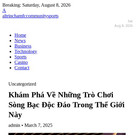
Breaking:
Saturday, August 8, 2026
A
altrinchamfccommunitysports
Sat
Aug 8, 2026
Home
News
Business
Technology
Sports
Casino
Contact
Uncategorized
Khám Phá Về Những Trò Chơi
Sòng Bạc Độc Đáo Trong Thế Giới
Này
admin • March 7, 2025