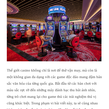
Thế giới casino không chỉ là nơi để thử vận may, mà còn là
một không gian đa dạng với các game độc đáo mang đậm bản
sắc văn hóa của từng quốc gia. Bắt đầu từ các bàn chơi với
màu sắc rực rỡ đến những máy đánh bạc thu hút ánh nhìn,
từng trò chơi mang lại cho game thủ các trải nghiệm thú vị
cũng khác biệt. Trong phạm vi bài viết này, ta sẽ cùng nhau