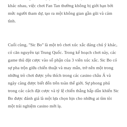
khác nhau, việc chơi Fan Tan thường không bị giới hạn bởi
mức người tham dự, tạo ra một không gian gần gũi và cảm
tình.
Cuối cùng, "Sic Bo" là một trò chơi xúc xắc đáng chú ý khác,
có căn nguyên tại Trung Quốc. Trong kế hoạch chơi này, các
game thủ đặt cược vào số phận của 3 viên xúc xắc. Sic Bo có
sự pha trộn giữa chiến thuật và may mắn, trở nên một trong
những trò chơi được yêu thích trong các casino châu Á và
ngày càng được biết đến trên toàn thế giới. Sự phong phú
trong các cách đặt cược và tỷ lệ chiến thắng hấp dẫn khiến Sic
Bo được đánh giá là một lựa chọn hịn cho những ai tìm tòi
một trải nghiệm casino mới lạ.