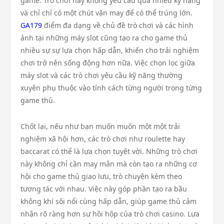
game. Trò chơi này không yêu cầu quá nhiều kỹ năng
và chỉ chỉ có một chút vận may để có thể trúng lớn.
GA179
điểm đa dạng về chủ đề trò chơi và các hình
ảnh tại những máy slot cũng tạo ra cho game thủ
nhiều sự sự lựa chọn hấp dẫn, khiến cho trải nghiệm
chơi trở nên sống động hơn nữa. Việc chọn lọc giữa
máy slot và các trò chơi yêu cầu kỹ năng thường
xuyên phụ thuộc vào tính cách từng người trong từng
game thủ.
Chốt lại, nếu như bạn muốn muốn một một trải
nghiệm xã hội hơn, các trò chơi như roulette hay
baccarat có thể là lựa chọn tuyệt vời. Những trò chơi
này không chỉ cần may mắn mà còn tạo ra những cơ
hội cho game thủ giao lưu, trò chuyện kèm theo
tương tác với nhau. Việc này góp phần tạo ra bầu
không khí sôi nổi cùng hấp dẫn, giúp game thủ cảm
nhận rõ ràng hơn sự hồi hộp của trò chơi casino. Lựa