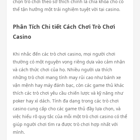
chọn trò chơi theo sở thích chính là chìa khóa cho có
thể tận hưởng một trải nghiệm tuyệt vời tại casino.
Phân Tích Chi tiết Cách Chơi Trò Chơi
Casino
Khi nhắc đến các trò chơi casino, mọi người chơi
thường có một nguyện vọng riêng dựa vào cảm nhận
và cách thức chơi của họ. Nhiều người ưa thích
những trò chơi mang tính may rủi cao như bánh xe
vận mệnh hay máy đánh bạc, còn các game thủ khác
thích các trò chơi yêu cầu chiến lược và kỹ năng như
poker hay xì dách. Tính đa dạng trong các trò chơi
casino cung cấp cho các game thủ đầy lựa chọn, và
việc hiểu rõ quy tắc của mỗi một trò chơi casino có thể
giúp người chơi tìm ra được trò chơi hợp nhất với
mình.