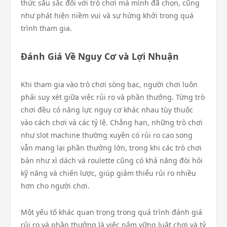
thức sâu sắc đối với trò chơi mà mình đã chọn, cũng
như phát hiện niềm vui và sự hứng khởi trong quá
trình tham gia.
Đánh Giá Về Nguy Cơ và Lợi Nhuận
Khi tham gia vào trò chơi sòng bạc, người chơi luôn
phải suy xét giữa việc rủi ro và phần thưởng. Từng trò
chơi đều có năng lực nguy cơ khác nhau tùy thuộc
vào cách chơi và các tỷ lệ. Chẳng hạn, những trò chơi
như slot machine thường xuyên có rủi ro cao song
vẫn mang lại phần thưởng lớn, trong khi các trò chơi
bàn như xì dách và roulette cũng có khả năng đòi hỏi
kỹ năng và chiến lược, giúp giảm thiểu rủi ro nhiều
hơn cho người chơi.
Một yếu tố khác quan trọng trong quá trình đánh giá
rủi ro và phần thưởng là việc nắm vững luật chơi và tỷ