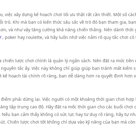
việc xây dựng kế hoạch chơi tối ưu thật rất cần thiết. Một số các
 mỗi trò. Khi mà bạn có kiến thức sâu sắc về trò đó bạn tham gia, bạn
hơn, và như vậy tăng cường khả năng chiến thắng. Nên dành thời 
b/
, poker hay roulette, và hãy luôn nhớ việc nắm rõ quy tắc chơi có 
 chiến lược chơi chính là quản lý ngân sách. Nên đặt ra mức tiền
o nguyên tắc ấy. Việc này không chỉ giúp giúp bạn tránh mất kiểm s
ột kế hoạch tài chính rõ ràng, bạn dễ dàng hơn ra quyết định hơn 
điểm phải dừng lại. Việc người có một khoảng thời gian chơi hợp 
ăng tập trung cao độ. Hãy đặt ra mốc thời gian cho các buổi chơi 
 Nếu bạn cảm thấy không có sức lực hay tư duy rõ ràng, hãy tự nh
hút. Chiến lược chơi tốt không chỉ dựa vào kỹ năng của bạn mà cò