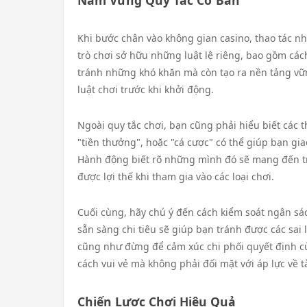
Khi bước chân vào không gian casino, thao tác nh
trò chơi sở hữu những luật lệ riêng, bao gồm cá
tránh những khó khăn mà còn tạo ra nền tảng vữn
luật chơi trước khi khởi động.
Ngoài quy tắc chơi, bạn cũng phải hiểu biết các 
"tiền thưởng", hoặc "cá cược" có thể giúp bạn gi
Hành động biết rõ những mình đó sẽ mang đến tr
được lợi thế khi tham gia vào các loại chơi.
Cuối cùng, hãy chú ý đến cách kiểm soát ngân sác
sẵn sàng chi tiêu sẽ giúp bạn tránh được các sai
cũng như đừng để cảm xúc chi phối quyết định c
cách vui vẻ mà không phải đối mặt với áp lực về t
Chiến Lược Chơi Hiệu Quả