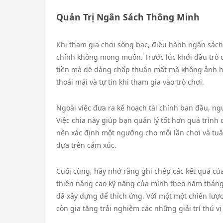
Quản Trị Ngân Sách Thông Minh
Khi tham gia chơi sòng bạc, điều hành ngân sách 
chính không mong muốn. Trước lúc khởi đầu trò ch
tiền mà dễ dàng chấp thuận mất mà không ảnh h
thoải mái và tự tin khi tham gia vào trò chơi.
Ngoài việc đưa ra kế hoạch tài chính ban đầu, ng
Việc chia này giúp bạn quản lý tốt hơn quá trình
nên xác định một ngưỡng cho mỗi lần chơi và tuâ
dựa trên cảm xúc.
Cuối cùng, hãy nhớ rằng ghi chép các kết quả của 
thiện nâng cao kỹ năng của mình theo năm tháng
đã xây dựng để thích ứng. Với một một chiến lược
còn gia tăng trải nghiệm các những giải trí thú vị