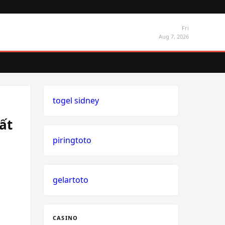
Fri
Aug 7, 2026
togel sidney
ất
piringtoto
gelartoto
CASINO