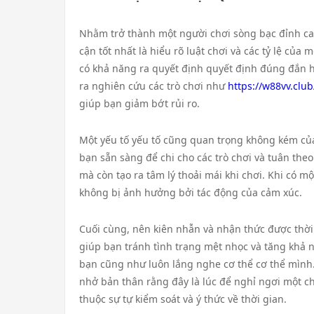
Nhằm trở thành một người chơi sòng bạc đỉnh cao, 
cận tốt nhất là hiểu rõ luật chơi và các tỷ lệ của
có khả năng ra quyết định quyết định đúng đắn 
ra nghiên cứu các trò chơi như
https://w88vv.clu
giúp bạn giảm bớt rủi ro.
Một yếu tố yếu tố cũng quan trọng không kém của
bạn sẵn sàng để chi cho các trò chơi và tuân the
mà còn tạo ra tâm lý thoải mái khi chơi. Khi có m
không bị ảnh hưởng bởi tác động của cảm xúc.
Cuối cùng, nên kiên nhẫn và nhận thức được thời 
giúp bạn tránh tình trạng mệt nhọc và tăng khả n
bạn cũng như luôn lắng nghe cơ thể cơ thể mình.
nhở bản thân rằng đây là lúc để nghỉ ngơi một c
thuộc sự tự kiểm soát và ý thức về thời gian.