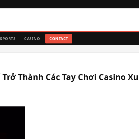
SPORTS
CASINO
CONTACT
Trở Thành Các Tay Chơi Casino Xu