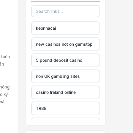
keonhacai
new casinos not on gamstop
chiến
5 pound deposit casino
cần
non UK gambling sites
không
casino Ireland online
o kỹ
 mà
TR88
https://tg88com.net/