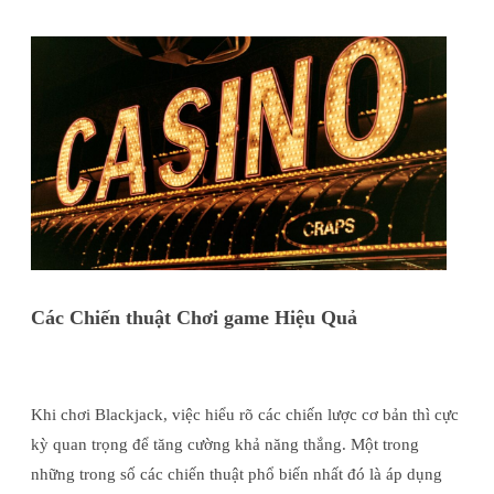
Các Chiến thuật Chơi game Hiệu Quả
Khi chơi Blackjack, việc hiểu rõ các chiến lược cơ bản thì cực
kỳ quan trọng để tăng cường khả năng thắng. Một trong
những trong số các chiến thuật phổ biến nhất đó là áp dụng