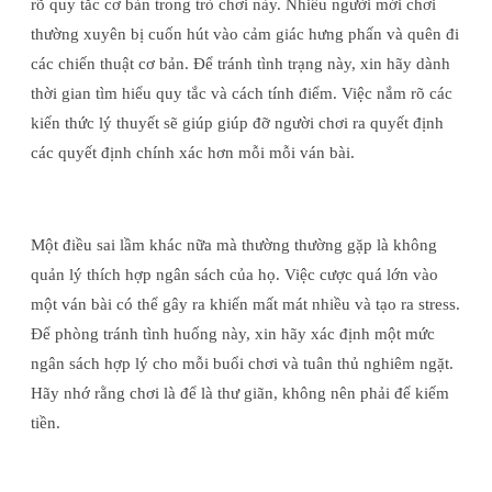
rõ quy tắc cơ bản trong trò chơi này. Nhiều người mới chơi
thường xuyên bị cuốn hút vào cảm giác hưng phấn và quên đi
các chiến thuật cơ bản. Để tránh tình trạng này, xin hãy dành
thời gian tìm hiểu quy tắc và cách tính điểm. Việc nắm rõ các
kiến thức lý thuyết sẽ giúp giúp đỡ người chơi ra quyết định
các quyết định chính xác hơn mỗi mỗi ván bài.
Một điều sai lầm khác nữa mà thường thường gặp là không
quản lý thích hợp ngân sách của họ. Việc cược quá lớn vào
một ván bài có thể gây ra khiến mất mát nhiều và tạo ra stress.
Để phòng tránh tình huống này, xin hãy xác định một mức
ngân sách hợp lý cho mỗi buổi chơi và tuân thủ nghiêm ngặt.
Hãy nhớ rằng chơi là để là thư giãn, không nên phải để kiếm
tiền.