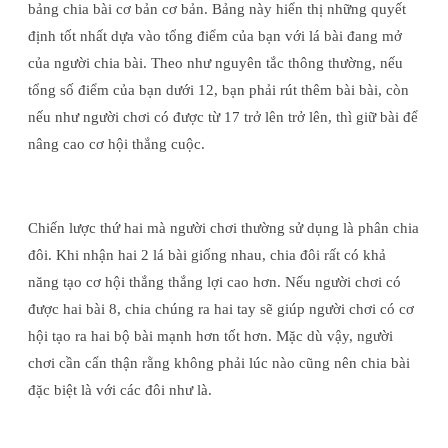
bảng chia bài cơ bản cơ bản. Bảng này hiển thị những quyết
định tốt nhất dựa vào tổng điểm của bạn với lá bài đang mở
của người chia bài. Theo như nguyên tắc thông thường, nếu
tổng số điểm của bạn dưới 12, bạn phải rút thêm bài bài, còn
nếu như người chơi có được từ 17 trở lên trở lên, thì giữ bài để
nâng cao cơ hội thắng cuộc.
Chiến lược thứ hai mà người chơi thường sử dụng là phân chia
đôi. Khi nhận hai 2 lá bài giống nhau, chia đôi rất có khả
năng tạo cơ hội thắng thắng lợi cao hơn. Nếu người chơi có
được hai bài 8, chia chúng ra hai tay sẽ giúp người chơi có cơ
hội tạo ra hai bộ bài mạnh hơn tốt hơn. Mặc dù vậy, người
chơi cần cẩn thận rằng không phải lúc nào cũng nên chia bài
đặc biệt là với các đôi như là.