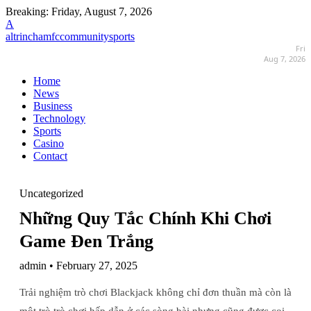
Breaking:
Friday, August 7, 2026
A
altrinchamfccommunitysports
Fri
Aug 7, 2026
Home
News
Business
Technology
Sports
Casino
Contact
Uncategorized
Những Quy Tắc Chính Khi Chơi
Game Đen Trắng
admin • February 27, 2025
Trải nghiệm trò chơi Blackjack không chỉ đơn thuần mà còn là