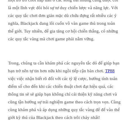
một trò trò chơi hấp dẫn ở các sòng bài nhưng cũng được coi
là một lĩnh vực đòi hỏi sự tư duy chiến lược và năng lực. Với
các quy tắc chơi đơn giản mặc dù chứa đựng rất nhiều các ý
nghĩa, Blackjack đang lôi cuốn vô vàn game thủ trong toàn
thế giới. Tuy nhiên, để gia tăng cơ hội chiến thắng, có những
các quy tắc vàng mà chơi game phải nắm vững.
Trong, chúng ta cần khám phá các nguyên tắc đó để giúp bạn
bạn trở nên tự tin hơn nữa khi ngồi tiếp cận bàn chơi.
TP88
việc việc nhận biết rõ đối với các tỷ lệ cược, hướng tính toán
điểm số cho đến khi các chiến thuật chơi đạt hiệu quả, các
thông tin sẽ sẽ giúp bạn không chỉ cải thiện kỹ năng chơi và
cũng tận hưởng sự trải nghiệm game theo cách trọn vẹn. Cùng
cùng khám phá và áp dụng những quy tắc vàng để để vào thế
giới kỳ thú của Blackjack theo cách trôi chảy nhất!