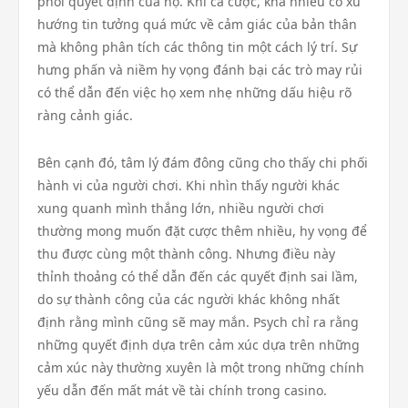
phối quyết định của họ. Khi cá cược, khá nhiều có xu
hướng tin tưởng quá mức về cảm giác của bản thân
mà không phân tích các thông tin một cách lý trí. Sự
hưng phấn và niềm hy vọng đánh bại các trò may rủi
có thể dẫn đến việc họ xem nhẹ những dấu hiệu rõ
ràng cảnh giác.
Bên cạnh đó, tâm lý đám đông cũng cho thấy chi phối
hành vi của người chơi. Khi nhìn thấy người khác
xung quanh mình thắng lớn, nhiều người chơi
thường mong muốn đặt cược thêm nhiều, hy vọng để
thu được cùng một thành công. Nhưng điều này
thỉnh thoảng có thể dẫn đến các quyết định sai lầm,
do sự thành công của các người khác không nhất
định rằng mình cũng sẽ may mắn. Psych chỉ ra rằng
những quyết định dựa trên cảm xúc dựa trên những
cảm xúc này thường xuyên là một trong những chính
yếu dẫn đến mất mát về tài chính trong casino.