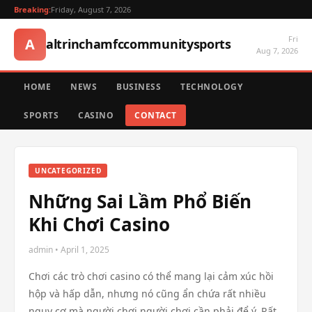
Breaking:
Friday, August 7, 2026
Fri
A
altrinchamfccommunitysports
Aug 7, 2026
HOME
NEWS
BUSINESS
TECHNOLOGY
SPORTS
CASINO
CONTACT
UNCATEGORIZED
Những Sai Lầm Phổ Biến
Khi Chơi Casino
admin • April 1, 2025
Chơi các trò chơi casino có thể mang lại cảm xúc hồi
hộp và hấp dẫn, nhưng nó cũng ẩn chứa rất nhiều
nguy cơ mà người chơi người chơi cần phải để ý. Rất