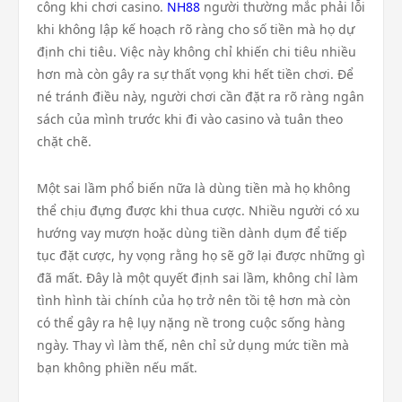
công khi chơi casino.
NH88
người thường mắc phải lỗi
khi không lập kế hoạch rõ ràng cho số tiền mà họ dự
định chi tiêu. Việc này không chỉ khiến chi tiêu nhiều
hơn mà còn gây ra sự thất vọng khi hết tiền chơi. Để
né tránh điều này, người chơi cần đặt ra rõ ràng ngân
sách của mình trước khi đi vào casino và tuân theo
chặt chẽ.
Một sai lầm phổ biến nữa là dùng tiền mà họ không
thể chịu đựng được khi thua cược. Nhiều người có xu
hướng vay mượn hoặc dùng tiền dành dụm để tiếp
tục đặt cược, hy vọng rằng họ sẽ gỡ lại được những gì
đã mất. Đây là một quyết định sai lầm, không chỉ làm
tình hình tài chính của họ trở nên tồi tệ hơn mà còn
có thể gây ra hệ lụy nặng nề trong cuộc sống hàng
ngày. Thay vì làm thế, nên chỉ sử dụng mức tiền mà
bạn không phiền nếu mất.