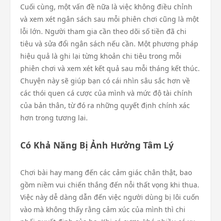
Cuối cùng, một vấn đề nữa là việc không điều chỉnh
và xem xét ngân sách sau mỗi phiên chơi cũng là một
lỗi lớn. Người tham gia cần theo dõi số tiền đã chi
tiêu và sửa đổi ngân sách nếu cần. Một phương pháp
hiệu quả là ghi lại từng khoản chi tiêu trong mỗi
phiên chơi và xem xét kết quả sau mỗi tháng kết thúc.
Chuyện này sẽ giúp bạn có cái nhìn sâu sắc hơn về
các thói quen cá cược của mình và mức độ tài chính
của bản thân, từ đó ra những quyết định chính xác
hơn trong tương lai.
Có Khả Năng Bị Ảnh Hưởng Tâm Lý
Chơi bài hay mang đến các cảm giác chân thật, bao
gồm niềm vui chiến thắng đến nỗi thất vọng khi thua.
Việc này dễ dàng dẫn đến việc người dùng bị lôi cuốn
vào mà không thấy rằng cảm xúc của mình thì chi