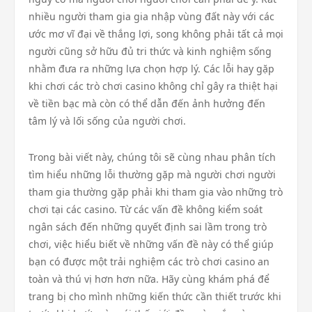
nhiều người tham gia gia nhập vùng đất này với các
ước mơ vĩ đại về thắng lợi, song không phải tất cả mọi
người cũng sở hữu đủ tri thức và kinh nghiệm sống
nhằm đưa ra những lựa chọn hợp lý. Các lỗi hay gặp
khi chơi các trò chơi casino không chỉ gây ra thiệt hại
về tiền bạc mà còn có thể dẫn đến ảnh hưởng đến
tâm lý và lối sống của người chơi.
Trong bài viết này, chúng tôi sẽ cùng nhau phân tích
tìm hiểu những lỗi thường gặp mà người chơi người
tham gia thường gặp phải khi tham gia vào những trò
chơi tại các casino. Từ các vấn đề không kiểm soát
ngân sách đến những quyết định sai lầm trong trò
chơi, việc hiểu biết về những vấn đề này có thể giúp
bạn có được một trải nghiệm các trò chơi casino an
toàn và thú vị hơn hơn nữa. Hãy cùng khám phá để
trang bị cho mình những kiến thức cần thiết trước khi