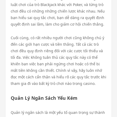
luật chơi của trò Blackjack khác với Poker, và từng trò
chơi đều có những những chiến lược khác nhau. Nếu
bạn hiểu sai quy tắc chơi, bạn dễ dàng ra quyết định
quyết định sai lầm, làm cho giảm cơ hội chiến thắng.
Cuối cùng, có rất nhiều người chơi cũng không chú ý
đến các giới hạn cược và tiền thắng. Tất cả các trò
chơi đều quy định riêng đối với các cược tối thiểu và
tối đa. Việc không tuân thủ các quy tắc này có thể
khiến bạn việc bạn phải ngừng chơi hoặc có thể bị
mất tiền không cần thiết. Chính vì vậy, hãy luôn nhớ
đọc một cách cẩn thận và hiểu rõ các quy tắc trước khi
tham gia đi vào bất kỳ trò chơi nào trong casino.
Quản Lý Ngân Sách Yếu Kém
Quản lý ngân sách là một yếu tố quan trọng sự thành