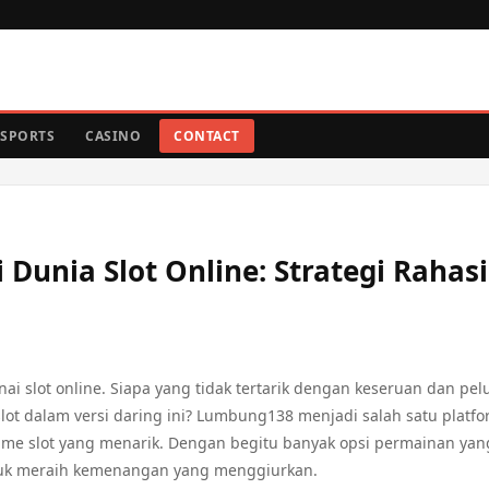
SPORTS
CASINO
CONTACT
Dunia Slot Online: Strategi Rahas
i slot online. Siapa yang tidak tertarik dengan keseruan dan pe
ot dalam versi daring ini? Lumbung138 menjadi salah satu platf
e slot yang menarik. Dengan begitu banyak opsi permainan yan
ntuk meraih kemenangan yang menggiurkan.