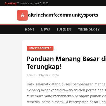
Breaking:
Thursday, August 6, 2026
altrinchamfccommunitysports
A
HOME
NEWS
BUSINESS
TECHNOLOGY
UNCATEGORIZED
Panduan Menang Besar di 
Terungkap!
admin • October 2, 2024
Halo, selamat datang di sesi pembahasan mengena
menang besar yang ditawarkan oleh permainan sl
terkemuka yang menawarkan beragam pilihan gam
tersedia, pemain memiliki kesempatan besar u