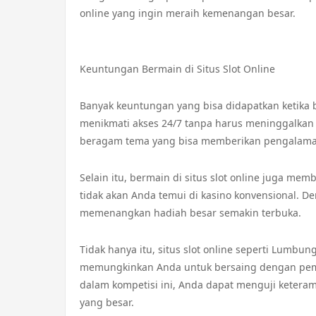
online yang ingin meraih kemenangan besar.
Keuntungan Bermain di Situs Slot Online
Banyak keuntungan yang bisa didapatkan ketika b
menikmati akses 24/7 tanpa harus meninggalkan 
beragam tema yang bisa memberikan pengalama
Selain itu, bermain di situs slot online juga 
tidak akan Anda temui di kasino konvensional. 
memenangkan hadiah besar semakin terbuka.
Tidak hanya itu, situs slot online seperti Lumb
memungkinkan Anda untuk bersaing dengan pema
dalam kompetisi ini, Anda dapat menguji keter
yang besar.