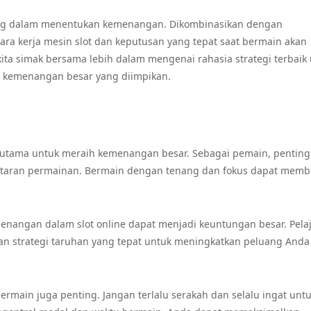
nting dalam menentukan kemenangan. Dikombinasikan dengan
a kerja mesin slot dan keputusan yang tepat saat bermain akan
kita simak bersama lebih dalam mengenai rahasia strategi terbaik
 kemenangan besar yang diimpikan.
i utama untuk meraih kemenangan besar. Sebagai pemain, penting
putaran permainan. Bermain dengan tenang dan fokus dapat mem
enangan dalam slot online dapat menjadi keuntungan besar. Pelaj
n strategi taruhan yang tepat untuk meningkatkan peluang Anda
rmain juga penting. Jangan terlalu serakah dan selalu ingat unt