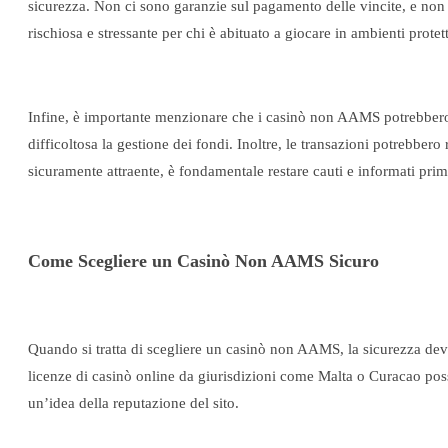
sicurezza. Non ci sono garanzie sul pagamento delle vincite, e non e
rischiosa e stressante per chi è abituato a giocare in ambienti protett
Infine, è importante menzionare che i casinò non AAMS potrebbero 
difficoltosa la gestione dei fondi. Inoltre, le transazioni potrebber
sicuramente attraente, è fondamentale restare cauti e informati pr
Come Scegliere un Casinò Non AAMS Sicuro
Quando si tratta di scegliere un casinò non AAMS, la sicurezza deve 
licenze di casinò online da giurisdizioni come Malta o Curacao posson
un’idea della reputazione del sito.