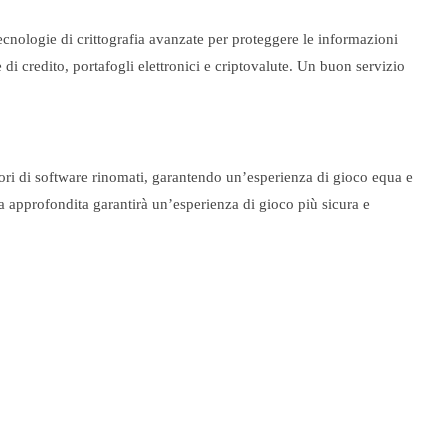
 tecnologie di crittografia avanzate per proteggere le informazioni
di credito, portafogli elettronici e criptovalute. Un buon servizio
tori di software rinomati, garantendo un’esperienza di gioco equa e
rca approfondita garantirà un’esperienza di gioco più sicura e