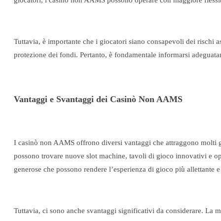
giocatori, i casinò non AAMS possono operare con maggiore flessibil
Tuttavia, è importante che i giocatori siano consapevoli dei risch
protezione dei fondi. Pertanto, è fondamentale informarsi adeguatame
Vantaggi e Svantaggi dei Casinò Non AAMS
I casinò non AAMS offrono diversi vantaggi che attraggono molti gio
possono trovare nuove slot machine, tavoli di gioco innovativi e 
generose che possono rendere l’esperienza di gioco più allettante e 
Tuttavia, ci sono anche svantaggi significativi da considerare. La ma