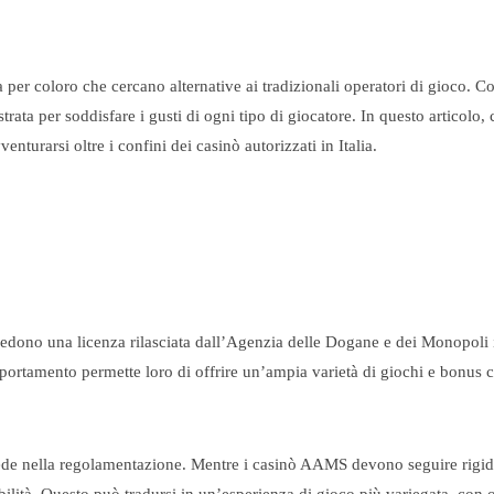
per coloro che cercano alternative ai tradizionali operatori di gioco. 
trata per soddisfare i gusti di ogni tipo di giocatore. In questo articolo
turarsi oltre i confini dei casinò autorizzati in Italia.
ono una licenza rilasciata dall’Agenzia delle Dogane e dei Monopoli in 
omportamento permette loro di offrire un’ampia varietà di giochi e bonu
de nella regolamentazione. Mentre i casinò AAMS devono seguire rigide n