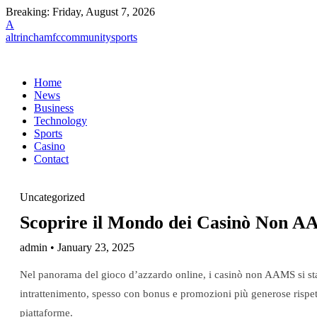
Breaking:
Friday, August 7, 2026
A
altrinchamfccommunitysports
Home
News
Business
Technology
Sports
Casino
Contact
Uncategorized
Scoprire il Mondo dei Casinò Non A
admin • January 23, 2025
Nel panorama del gioco d’azzardo online, i casinò non AAMS si sta
intrattenimento, spesso con bonus e promozioni più generose rispe
piattaforme.