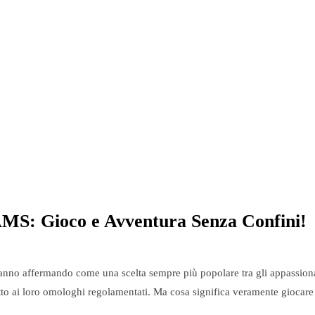
AMS: Gioco e Avventura Senza Confini!
nno affermando come una scelta sempre più popolare tra gli appassionat
tto ai loro omologhi regolamentati. Ma cosa significa veramente giocar