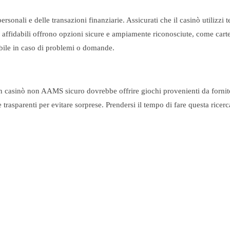
rsonali e delle transazioni finanziarie. Assicurati che il casinò utilizzi
 affidabili offrono opzioni sicure e ampiamente riconosciute, come carte 
nibile in caso di problemi o domande.
 Un casinò non AAMS sicuro dovrebbe offrire giochi provenienti da forni
e trasparenti per evitare sorprese. Prendersi il tempo di fare questa rice