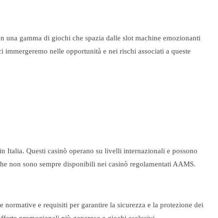
Con una gamma di giochi che spazia dalle slot machine emozionanti
, ci immergeremo nelle opportunità e nei rischi associati a queste
Italia. Questi casinò operano su livelli internazionali e possono
s che non sono sempre disponibili nei casinò regolamentati AAMS.
ormative e requisiti per garantire la sicurezza e la protezione dei