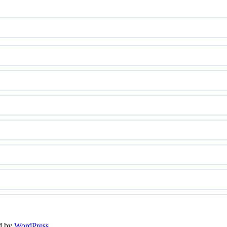
ed by
WordPress