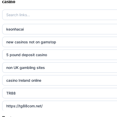
casino
keonhacai
new casinos not on gamstop
5 pound deposit casino
non UK gambling sites
casino Ireland online
TR88
https://tg88com.net/