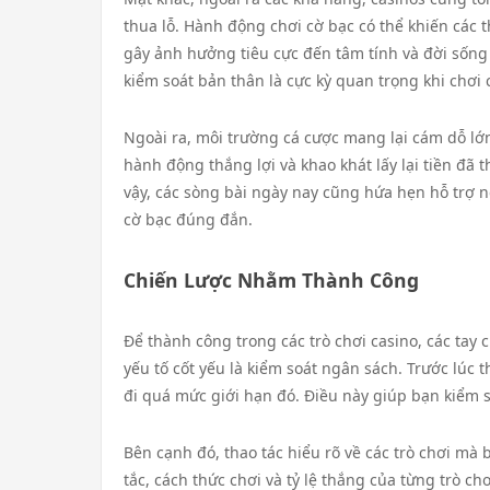
thua lỗ. Hành động chơi cờ bạc có thể khiến các t
gây ảnh hưởng tiêu cực đến tâm tính và đời sống r
kiểm soát bản thân là cực kỳ quan trọng khi chơi c
Ngoài ra, môi trường cá cược mang lại cám dỗ lớn
hành động thắng lợi và khao khát lấy lại tiền đã 
vậy, các sòng bài ngày nay cũng hứa hẹn hỗ trợ n
cờ bạc đúng đắn.
Chiến Lược Nhằm Thành Công
Để thành công trong các trò chơi casino, các tay
yếu tố cốt yếu là kiểm soát ngân sách. Trước lúc t
đi quá mức giới hạn đó. Điều này giúp bạn kiểm so
Bên cạnh đó, thao tác hiểu rõ về các trò chơi mà
tắc, cách thức chơi và tỷ lệ thắng của từng trò ch