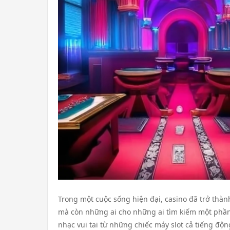
Trong một cuộc sống hiện đại, casino đã trở thà
mà còn những ai cho những ai tìm kiếm một phầ
nhạc vui tai từ những chiếc máy slot cả tiếng đ