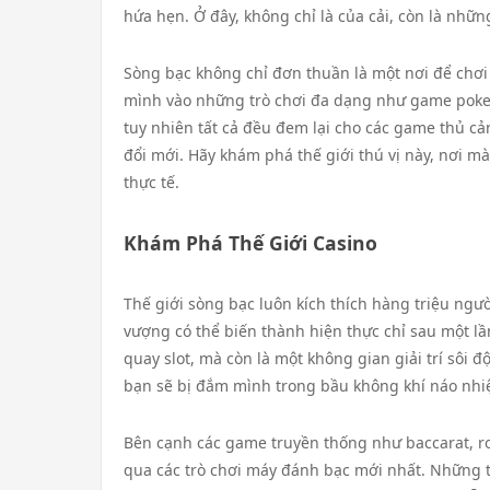
hứa hẹn. Ở đây, không chỉ là của cải, còn là nhữn
Sòng bạc không chỉ đơn thuần là một nơi để chơi 
mình vào những trò chơi đa dạng như game poker, t
tuy nhiên tất cả đều đem lại cho các game thủ c
đổi mới. Hãy khám phá thế giới thú vị này, nơi 
thực tế.
Khám Phá Thế Giới Casino
Thế giới sòng bạc luôn kích thích hàng triệu ngườ
vượng có thể biến thành hiện thực chỉ sau một lầ
quay slot, mà còn là một không gian giải trí sôi
bạn sẽ bị đắm mình trong bầu không khí náo nhiệt
Bên cạnh các game truyền thống như baccarat, ro
qua các trò chơi máy đánh bạc mới nhất. Những tr