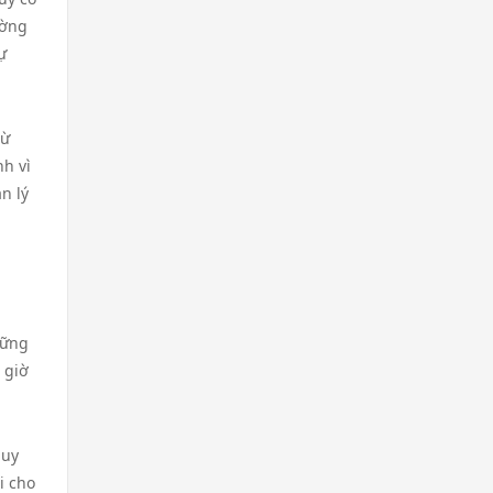
bästa online casinon
ường
bästa online casino
ự
online casinos canada
casino utan spelpaus
online casinos canada
từ
nh vì
casino utan spelpaus
online casino
n lý
casino utan svensk licens
online casino
utländska casino
online casino canada
hững
casino utan spelpaus
casino på nett
 giờ
casino utan svensk licens
zahraniční sázkové kanceláře
s licencí v čr
quy
utländska casino
i cho