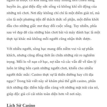
người ta thuộc có khả năng tìm thấy những đèn chiếu sáng
huyền ảo, giai điệu đầy sức sống và không khí sôi động của
những trò chơi. Nơi đây không chỉ chỉ là một điểm giải trí, mà
còn là một phương tiện để thách thức số phận, một điểm khởi
đầu cho những giấc mơ thay đổi cuộc sống. Tuy nhiên, phía
sau vẻ đẹp đẽ của những bàn chơi bài và máy đánh bạc là một
thực tại khác mà không mỗi người cũng nhận thức được.
Với nhiều người, sòng bạc mang đến niềm vui và sự phấn
khích, nhưng cũng đồng thời ẩn chứa những rủi ro nghiêm
trọng. Mối lo về nạn cờ bạc, nợ nần và các vấn đề về tâm lý
luôn lơ lửng bên cạnh những người chơi, khiến cho nhiều
người thắc mắc: Casino thực sự là thiên đường hay cõi địa
ngục? Trong bài viết này sẽ khám phá thế giới casino, phân
tích những đặc điểm hấp dẫn cùng với những mặt trái của nó,
giúp độc giả có cái nhìn toàn diện hơn về nơi này.
Lịch Sử Casino