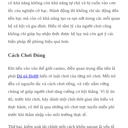
có khả năng không còn khả năng tự chủ và bị cuốn vào cơn
lốc của nghiện cờ bạc. Hành động đó không chỉ tác động đến
tiền bạc mà còn có khả năng tạo ra rạn nứt trong các mối quan
hệ xã hội và gia đình. Hiểu rõ tâm lý của người chơi cũng
không chỉ giúp họ nhận thức được hệ lụy mà còn gợi ý các
biện pháp đề phòng hiệu quả hơn.
Cách Chơi Đúng
Khi tiến vào vào thế giới casino, điều quan trọng đầu tiên là
phải
Đá gà Ho88
hiểu rõ luật chơi của từng trò chơi. Mỗi trò
đều có nguyên tắc và cách chơi riêng, và việc nắm vững
chúng sẽ giúp người chơi tăng cường cơ hội thắng. Vì lý do
đó, trước khi chơi, hãy dành một chút thời gian tìm hiểu và
thực hành, có thể là qua những trò chơi trực tuyến miễn phí
trước khi thâm nhập vào môi trường thực tế.
Thứ hai, kiểm soát tài chính một cách khôn ngoan là yếu tố