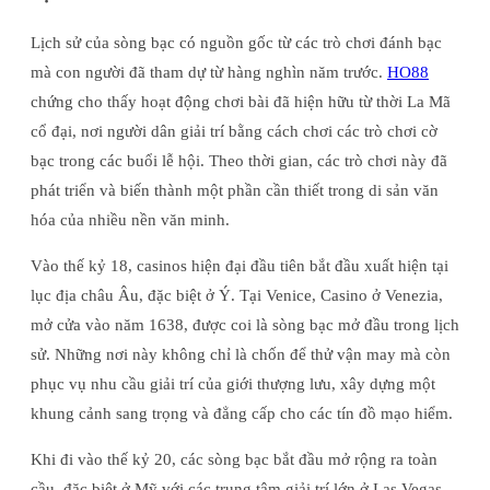
Lịch sử của sòng bạc có nguồn gốc từ các trò chơi đánh bạc
mà con người đã tham dự từ hàng nghìn năm trước.
HO88
chứng cho thấy hoạt động chơi bài đã hiện hữu từ thời La Mã
cổ đại, nơi người dân giải trí bằng cách chơi các trò chơi cờ
bạc trong các buổi lễ hội. Theo thời gian, các trò chơi này đã
phát triển và biến thành một phần cần thiết trong di sản văn
hóa của nhiều nền văn minh.
Vào thế kỷ 18, casinos hiện đại đầu tiên bắt đầu xuất hiện tại
lục địa châu Âu, đặc biệt ở Ý. Tại Venice, Casino ở Venezia,
mở cửa vào năm 1638, được coi là sòng bạc mở đầu trong lịch
sử. Những nơi này không chỉ là chốn để thử vận may mà còn
phục vụ nhu cầu giải trí của giới thượng lưu, xây dựng một
khung cảnh sang trọng và đẳng cấp cho các tín đồ mạo hiểm.
Khi đi vào thế kỷ 20, các sòng bạc bắt đầu mở rộng ra toàn
cầu, đặc biệt ở Mỹ với các trung tâm giải trí lớn ở Las Vegas.