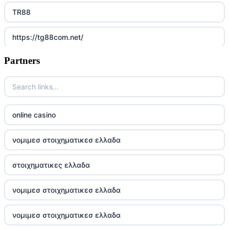
TR88
https://tg88com.net/
Partners
Go8
https://nk88top.com/
TG88
online casino
trang chủ 32win
νομιμεσ στοιχηματικεσ ελλαδα
789win 9
στοιχηματικες ελλαδα
UU88
νομιμεσ στοιχηματικεσ ελλαδα
Crypto
νομιμεσ στοιχηματικεσ ελλαδα