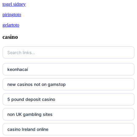
togel sidney
piringtoto
gelartoto
casino
keonhacai
new casinos not on gamstop
5 pound deposit casino
non UK gambling sites
casino Ireland online