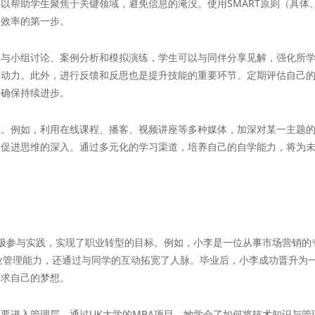
以帮助学生聚焦于关键领域，避免信息的淹没。使用SMART原则（具体
习效率的第一步。
参与小组讨论、案例分析和模拟演练，学生可以与同伴分享见解，强化所
和动力。此外，进行反馈和反思也是提升技能的重要环节。定期评估自己
，确保持续进步。
握。例如，利用在线课程、播客、视频讲座等多种媒体，加深对某一主题
，促进思维的深入。通过多元化的学习渠道，培养自己的自学能力，将为
积极参与实践，实现了职业转型的目标。例如，小李是一位从事市场营销的
业管理能力，还通过与同学的互动拓宽了人脉。毕业后，小李成功晋升为
追求自己的梦想。
要进入管理层。通过UK大学的MBA项目，她学会了如何将技术知识与管