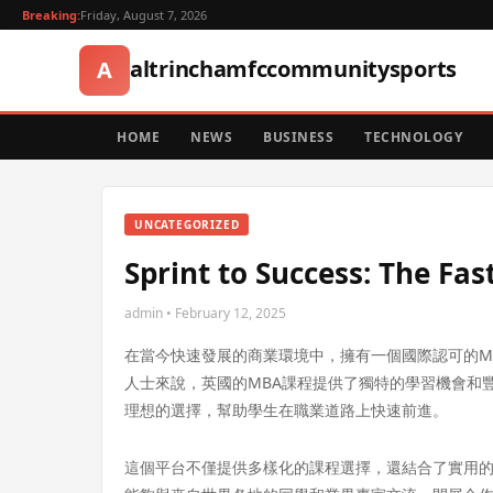
Breaking:
Friday, August 7, 2026
altrinchamfccommunitysports
A
HOME
NEWS
BUSINESS
TECHNOLOGY
UNCATEGORIZED
Sprint to Success: The Fa
admin • February 12, 2025
在當今快速發展的商業環境中，擁有一個國際認可的M
人士來說，英國的MBA課程提供了獨特的學習機會和豐富的行
理想的選擇，幫助學生在職業道路上快速前進。
這個平台不僅提供多樣化的課程選擇，還結合了實用