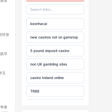
職業道
keonhacai
活性使
new casinos not on gamstop
5 pound deposit casino
实践导
。
non UK gambling sites
学互
casino Ireland online
TR88
https://tg88com.net/
竞争激