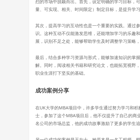
烈的市场中脱颖而出。首先，设定明确的学习目标，可
量、可实现、相关、时间限定）制定目标，是提升学
其次，提高学习的互动性也是一个重要的实践。通过
识。这种互动不仅能激发思维，还能增加学习的乐趣
展，识别不足之处，能够帮助学生及时调整学习策略
最后，结合多种学习资源与形式，能够加速知识的掌
解。同时，阅读相关书籍和研究论文，也能拓宽视野
职业生涯打下坚实的基础。
成功案例分享
在UK大学的MBA项目中，许多学生通过努力学习和
士，参加了这个MBA项目后，他不仅提升了自己的商
名公司的市场总监，他的成功故事激励了更多的学生
另一位成功的案例是王女士，她原本是一名工程师，想