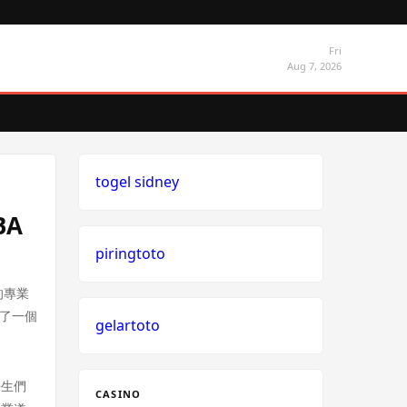
Fri
Aug 7, 2026
togel sidney
BA
piringtoto
的專業
為了一個
gelartoto
學生們
CASINO