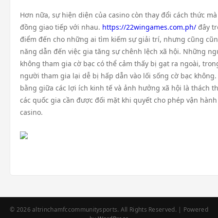
Hơn nữa, sự hiện diện của casino còn thay đổi cách thức mà
đồng giao tiếp với nhau.
https://22wingames.com.ph/
đây tr
điểm đến cho những ai tìm kiếm sự giải trí, nhưng cũng cũn
năng dẫn đến việc gia tăng sự chênh lệch xã hội. Những ng
không tham gia cờ bạc có thể cảm thấy bị gạt ra ngoài, tron
người tham gia lại dễ bị hấp dẫn vào lối sống cờ bạc không.
bằng giữa các lợi ích kinh tế và ảnh hưởng xã hội là thách 
các quốc gia cần được đối mặt khi quyết cho phép vận hành
casino.
© 2026 altrinchamfccommunitysports. All Rights Reserved. | Powered