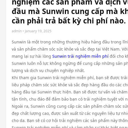
nghiệm các sản phẩm và dịch 
đầu mà Sunwin cung cấp mà k
cần phải trả bất kỳ chi phí nào.
admin • January 19, 2025
Sunwin là một trong những thương hiệu hàng đầu trong lĩn
và sản phẩm chăm sóc sức khỏe và sắc đẹp tại Việt Nam. Với
mang lại sự hài lòng
Sunwin trải nghiệm miễn phí
đối cho k
Sunwin luôn nỗ lực không ngừng để cung cấp những sản p
lượng và dịch vụ chuyên nghiệp nhất.
Khi tham gia Sunwin trải nghiệm miễn phí, bạn sẽ được trả
liệu pháp chăm sóc sức khỏe và sắc đẹp hàng đầu do các ch
hàng đầu tại Sunwin thực hiện. Bạn sẽ được tư vấn và chăm
tận tình, chu đáo để đảm bảo bạn có trải nghiệm tuyệt vời n
Ngoài ra, Sunwin cũng cung cấp các sản phẩm chăm sóc sức
đẹp chất lượng cao, được sản xuất từ các nguyên liệu tự nhi
cho da. Bạn sẽ có cơ hội trải nghiệm các sản phẩm này thô
Sunwin trải nghiệm miễn phí và cảm nhận sự khác biệt ngay