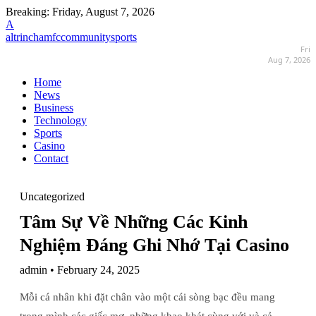
Breaking:
Friday, August 7, 2026
A
altrinchamfccommunitysports
Fri
Aug 7, 2026
Home
News
Business
Technology
Sports
Casino
Contact
Uncategorized
Tâm Sự Về Những Các Kinh
Nghiệm Đáng Ghi Nhớ Tại Casino
admin • February 24, 2025
Mỗi cá nhân khi đặt chân vào một cái sòng bạc đều mang