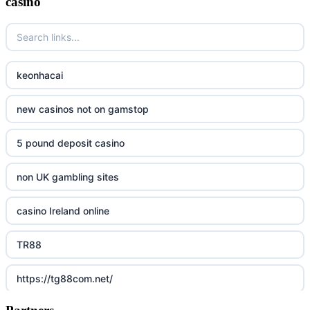
casino
keonhacai
new casinos not on gamstop
5 pound deposit casino
non UK gambling sites
casino Ireland online
TR88
https://tg88com.net/