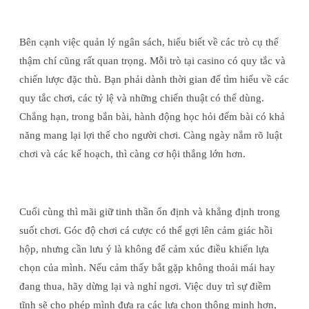
Bên cạnh việc quản lý ngân sách, hiểu biết về các trò cụ thể
thậm chí cũng rất quan trọng. Mỗi trò tại casino có quy tắc và
chiến lược đặc thù. Bạn phải dành thời gian để tìm hiểu về các
quy tắc chơi, các tỷ lệ và những chiến thuật có thể dùng.
Chẳng hạn, trong bắn bài, hành động học hỏi đếm bài có khả
năng mang lại lợi thế cho người chơi. Càng ngày nắm rõ luật
chơi và các kế hoạch, thì càng cơ hội thắng lớn hơn.
Cuối cùng thì mãi giữ tinh thần ổn định và khẳng định trong
suốt chơi. Góc độ chơi cá cược có thể gợi lên cảm giác hồi
hộp, nhưng cần lưu ý là không để cảm xúc điều khiển lựa
chọn của mình. Nếu cảm thấy bắt gặp không thoải mái hay
đang thua, hãy dừng lại và nghỉ ngơi. Việc duy trì sự điềm
tĩnh sẽ cho phép mình đưa ra các lựa chọn thông minh hơn,