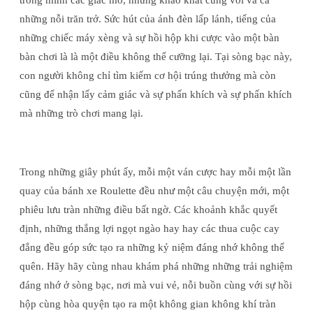
trong mình các giấc mơ, những khao khát cùng với và cả
những nỗi trăn trở. Sức hút của ánh đèn lấp lánh, tiếng của
những chiếc máy xèng và sự hồi hộp khi cược vào một bàn
bàn chơi là là một điều không thể cưỡng lại. Tại sòng bạc này,
con người không chỉ tìm kiếm cơ hội trúng thưởng mà còn
cũng để nhận lấy cảm giác và sự phấn khích và sự phấn khích
mà những trò chơi mang lại.
Trong những giây phút ấy, mỗi một ván cược hay mỗi một lần
quay của bánh xe Roulette đều như một câu chuyện mới, một
phiêu lưu tràn những điều bất ngờ. Các khoảnh khắc quyết
định, những thắng lợi ngọt ngào hay hay các thua cuộc cay
đắng đều góp sức tạo ra những kỷ niệm đáng nhớ không thể
quên. Hãy hãy cùng nhau khám phá những những trải nghiệm
đáng nhớ ở sòng bạc, nơi mà vui vẻ, nỗi buồn cùng với sự hồi
hộp cùng hòa quyện tạo ra một không gian không khí tràn