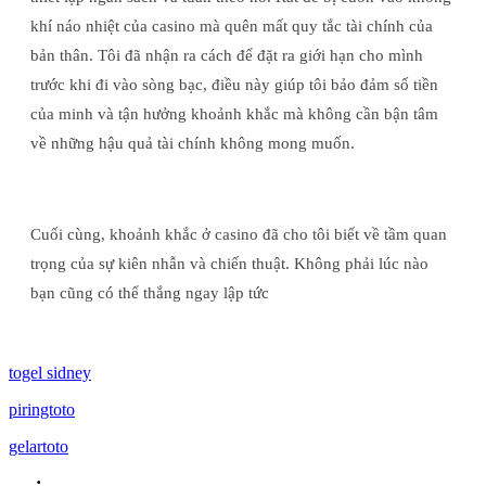
khí náo nhiệt của casino mà quên mất quy tắc tài chính của
bản thân. Tôi đã nhận ra cách để đặt ra giới hạn cho mình
trước khi đi vào sòng bạc, điều này giúp tôi bảo đảm số tiền
của minh và tận hưởng khoảnh khắc mà không cần bận tâm
về những hậu quả tài chính không mong muốn.
Cuối cùng, khoảnh khắc ở casino đã cho tôi biết về tầm quan
trọng của sự kiên nhẫn và chiến thuật. Không phải lúc nào
bạn cũng có thể thắng ngay lập tức
togel sidney
piringtoto
gelartoto