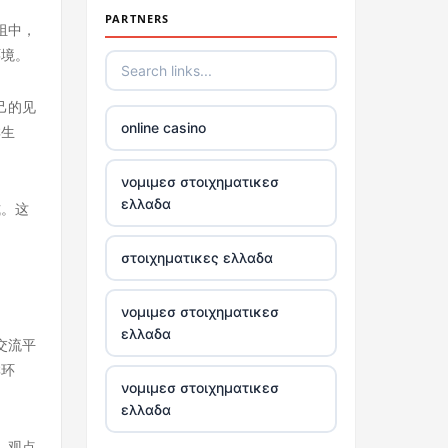
PARTNERS
Go8
组中，
环境。
https://nk88top.com/
己的见
online casino
群生
TG88
νομιμεσ στοιχηματικεσ
trang chủ 32win
ελλαδα
式。这
789win 9
στοιχηματικες ελλαδα
UU88
νομιμεσ στοιχηματικεσ
ελλαδα
交流平
Crypto
群环
νομιμεσ στοιχηματικεσ
online casino
ελλαδα
，观点