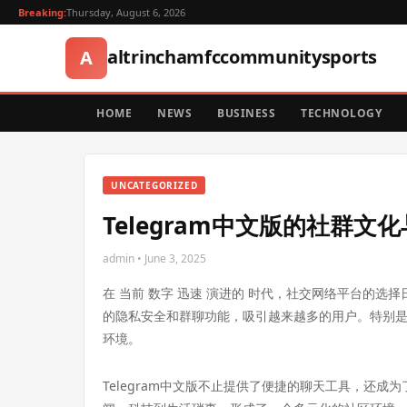
Breaking:
Thursday, August 6, 2026
altrinchamfccommunitysports
A
HOME
NEWS
BUSINESS
TECHNOLOGY
UNCATEGORIZED
Telegram中文版的社群文
admin • June 3, 2025
在 当前 数字 迅速 演进的 时代，社交网络平台的选
的隐私安全和群聊功能，吸引越来越多的用户。特别是在
环境。
Telegram中文版不止提供了便捷的聊天工具，还