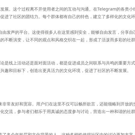
展。这个过程离不开使用者之间的互动与沟通。在Telegram的各类小
都促进了社区的团结力。每个群体都有自己的特色，建立了多样化的文化
一个自由发声的平台。这使得很多人在这里感到安全，能够自由发言，分享自
化的不断演变，让不同的观点和风格交织在一起，形成了活泼而多彩的社
无论是线上活动还是面对面活动，都是促进成员之间联系与共鸣的重要方
的兴趣和目标下，创造出更具活力的文化环境，促进了社区的不断发展。
看起来非常友好和宽容。用户们在这里不仅可以畅所欲言，还能领略到开放的
文化交流，参与者们都乐于用真诚的态度参与讨论，营造出一种和谐的社
，涵盖了各个年龄层和文化背景的人。这种多样性使得社区中的讨论更加丰富