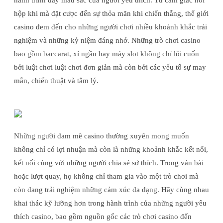
hành trình đầy màu sắc của người yêu thích. Từ cảm giác hồi
hộp khi mà đặt cược đến sự thỏa mãn khi chiến thắng, thế giới
casino đem đến cho những người chơi nhiều khoảnh khắc trải
nghiệm và những kỷ niệm đáng nhớ. Những trò chơi casino
bao gồm baccarat, xí ngầu hay máy slot không chỉ lôi cuốn
bởi luật chơi luật chơi đơn giản mà còn bởi các yếu tố sự may
mắn, chiến thuật và tâm lý.
Những người đam mê casino thường xuyên mong muốn
không chỉ có lợi nhuận mà còn là những khoảnh khắc kết nối,
kết nối cùng với những người chia sẻ sở thích. Trong ván bài
hoặc lượt quay, họ không chỉ tham gia vào một trò chơi mà
còn đang trải nghiệm những cảm xúc đa dạng. Hãy cùng nhau
khai thác kỹ lưỡng hơn trong hành trình của những người yêu
thích casino, bao gồm nguồn gốc các trò chơi casino đến