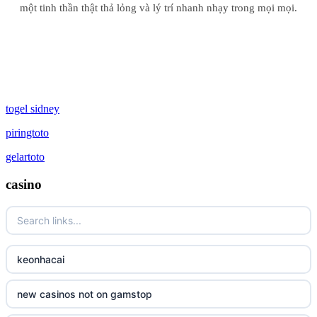
một tinh thần thật thả lỏng và lý trí nhanh nhạy trong mọi mọi.
togel sidney
piringtoto
gelartoto
casino
keonhacai
new casinos not on gamstop