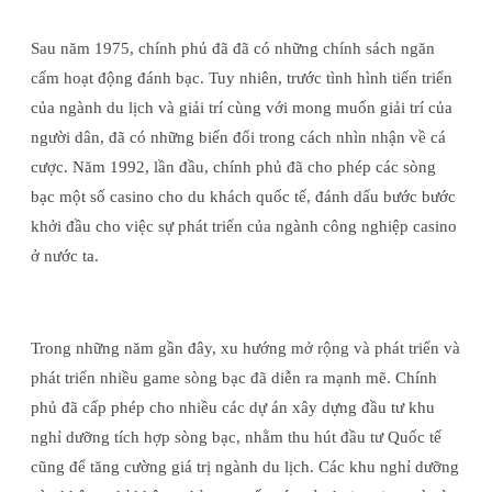
Sau năm 1975, chính phủ đã đã có những chính sách ngăn
cấm hoạt động đánh bạc. Tuy nhiên, trước tình hình tiến triển
của ngành du lịch và giải trí cùng với mong muốn giải trí của
người dân, đã có những biến đổi trong cách nhìn nhận về cá
cược. Năm 1992, lần đầu, chính phủ đã cho phép các sòng
bạc một số casino cho du khách quốc tế, đánh dấu bước bước
khởi đầu cho việc sự phát triển của ngành công nghiệp casino
ở nước ta.
Trong những năm gần đây, xu hướng mở rộng và phát triển và
phát triển nhiều game sòng bạc đã diễn ra mạnh mẽ. Chính
phủ đã cấp phép cho nhiều các dự án xây dựng đầu tư khu
nghỉ dưỡng tích hợp sòng bạc, nhằm thu hút đầu tư Quốc tế
cũng để tăng cường giá trị ngành du lịch. Các khu nghỉ dưỡng