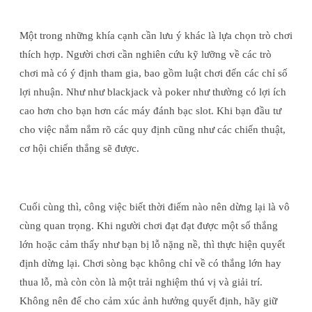
Một trong những khía cạnh cần lưu ý khác là lựa chọn trò chơi
thích hợp. Người chơi cần nghiên cứu kỹ lưỡng về các trò
chơi mà có ý định tham gia, bao gồm luật chơi đến các chỉ số
lợi nhuận. Như như blackjack và poker như thường có lợi ích
cao hơn cho bạn hơn các máy đánh bạc slot. Khi bạn đầu tư
cho việc nắm nắm rõ các quy định cũng như các chiến thuật,
cơ hội chiến thắng sẽ được.
Cuối cùng thì, công việc biết thời điểm nào nên dừng lại là vô
cùng quan trọng. Khi người chơi đạt đạt được một số thắng
lớn hoặc cảm thấy như bạn bị lỗ nặng nề, thì thực hiện quyết
định dừng lại. Chơi sòng bạc không chỉ về có thắng lớn hay
thua lỗ, mà còn còn là một trải nghiệm thú vị và giải trí.
Không nên để cho cảm xúc ảnh hưởng quyết định, hãy giữ