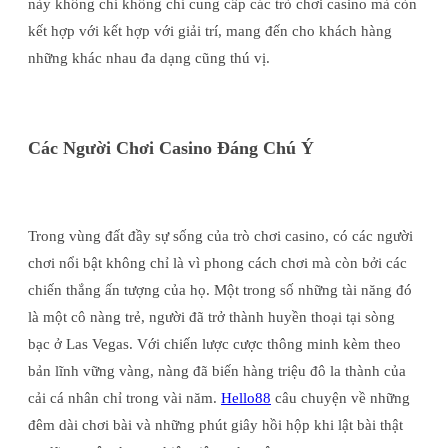
này không chỉ không chỉ cung cấp các trò chơi casino mà còn
kết hợp với kết hợp với giải trí, mang đến cho khách hàng
những khác nhau đa dạng cũng thú vị.
Các Người Chơi Casino Đáng Chú Ý
Trong vùng đất đầy sự sống của trò chơi casino, có các người
chơi nổi bật không chỉ là vì phong cách chơi mà còn bởi các
chiến thắng ấn tượng của họ. Một trong số những tài năng đó
là một cô nàng trẻ, người đã trở thành huyền thoại tại sòng
bạc ở Las Vegas. Với chiến lược cược thông minh kèm theo
bản lĩnh vững vàng, nàng đã biến hàng triệu đô la thành của
cải cá nhân chỉ trong vài năm.
Hello88
câu chuyện về những
đêm dài chơi bài và những phút giây hồi hộp khi lật bài thật