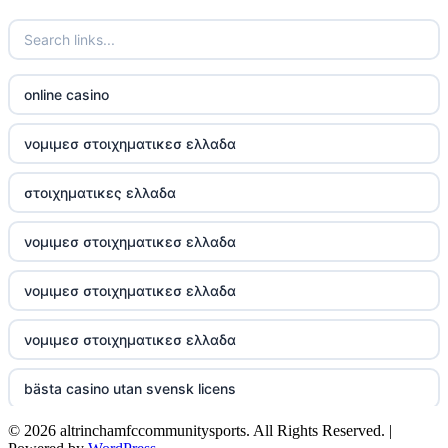
https://nk88top.com/
TG88
online casino
trang chủ 32win
νομιμεσ στοιχηματικεσ ελλαδα
789win 9
στοιχηματικες ελλαδα
UU88
νομιμεσ στοιχηματικεσ ελλαδα
Crypto
νομιμεσ στοιχηματικεσ ελλαδα
online casino
νομιμεσ στοιχηματικεσ ελλαδα
casino utan spelpaus
bästa casino utan svensk licens
© 2026 altrinchamfccommunitysports. All Rights Reserved. |
utländska casino
online kasino hrvatska