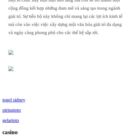
một tổ chức hay một một nền tảng mà còn sẽ trở thành một
cộng đồng kết hợp những đam mê và sáng tạo trong ngành
giải trí. Sự tiến bộ này không chỉ mang lại các lợi ích kinh tế
mà còn vào việc việc xây dựng một văn hóa giải trí đa dạng
và ngày càng phong phú cho các thế hệ sắp tới.
togel sidney
piringtoto
gelartoto
casino