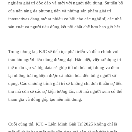
nghiệm giải trí độc đáo và mới với người tiêu dùng. Sự tiến bộ
của nền tảng đa phương tiện và những sản phẩm giải trí
interactives đang mở ra nhiều cơ hội cho các nghệ sĩ, các nhà
sản xuất và người tiêu dùng kết nối chặt chẽ hơn bao giờ hết.
Trong tương lai, KJC sẽ tiếp tục phát triển và điều chỉnh với
trào lưu người tiêu dùng đương đại. Đặc biệt, việc sử dụng trí
tuệ nhân tạo và big data sẽ giúp tối ưu hóa nội dung và đem
lại những trải nghiệm được cá nhân hóa đến từng người sử
dụng. Các chương trình giải trí sẽ không chỉ đơn thuần sự tiêu
thụ mà còn sẽ các sự kiện tương tác, nơi mà người xem có thể
tham gia và đóng góp tạo nên nội dung.
Cuối cùng thì, KJC – Liên Minh Giải Trí 2025 không chỉ là