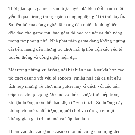
Thời gian qua, game casino trực tuyến đã biến đổi thành một
yếu tố quan trọng trong ngành công nghiệp giải trí trực tuyến.
Sự tiến bộ của công nghệ đã mang đến nhiều kinh nghiệm
độc đáo cho game thủ, bao gồm đồ họa sắc nét và tính năng
tương tác phong phú. Nhà phát triển game đang không ngừng
cải tiến, mang đến những trò chơi mới lạ hòa trộn các yếu tố
truyền thống và công nghệ hiện đại.
Một trong những xu hướng nổi bật hiện nay là sự kết hợp các
trò chơi casino với yếu tố eSports. Nhiều nhà cái đã bắt đầu
tích hợp những trò chơi như poker hay xì dách với các trận
eSports, cho phép người chơi có thể cá cược trực tiếp trong
khi tận hưởng môn thể thao điện tử yêu thích. Xu hướng này
không chỉ mở ra đối tượng người chơi và còn tạo ra một
không gian giải trí mới mẻ và hấp dẫn hơn.
Thêm vào đó, các game casino mới nổi cũng chú trọng đến