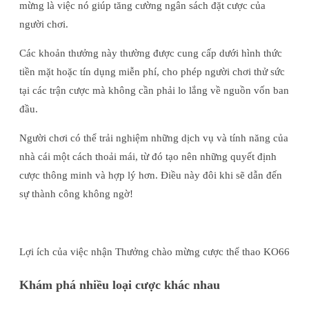
mừng là việc nó giúp tăng cường ngân sách đặt cược của
người chơi.
Các khoản thưởng này thường được cung cấp dưới hình thức
tiền mặt hoặc tín dụng miễn phí, cho phép người chơi thử sức
tại các trận cược mà không cần phải lo lắng về nguồn vốn ban
đầu.
Người chơi có thể trải nghiệm những dịch vụ và tính năng của
nhà cái một cách thoải mái, từ đó tạo nên những quyết định
cược thông minh và hợp lý hơn. Điều này đôi khi sẽ dẫn đến
sự thành công không ngờ!
Lợi ích của việc nhận Thưởng chào mừng cược thể thao KO66
Khám phá nhiều loại cược khác nhau