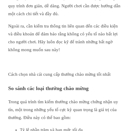
quy trình đơn giản, dễ dàng. Người chơi cần được hướng dẫn
một cách chi tiết và đầy đủ.
Ngoài ra, cần kiểm tra thông tin liên quan đến các điều kiện
và điều khoản để đảm bảo rằng không có yếu tố nào bất lợi
cho người chơi. Hãy luôn đọc kỹ để tránh những bất ngờ
không mong muốn sau này!
Cách chọn nhà cái cung cấp thưởng chào mừng tốt nhất
So sánh các loại thưởng chào mừng
Trong quá trình tìm kiếm thưởng chào mừng chứng nhận uy
tín, một trong những yếu tố cực kỳ quan trọng là giá trị của
thưởng. Điều này có thể bao gồm:
Tỷ lệ phần trăm và hạn mức tối đa