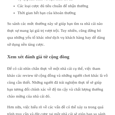
Các loại cược đủ tiêu chuẩn để nhận thưởng
Thời gian hết hạn của khoản thưởng
So sánh các mức thưởng này sẽ giúp bạn tìm ra nhà cái nào
thực sự mang lại giá trị vượt trội. Tuy nhiên, cũng đừng bỏ
qua những yếu tố khác như dịch vụ khách hàng hay dễ dàng
sử dụng nền tảng cược.
Xem xét đánh giá từ cộng đồng
Để có cái nhìn chân thực về một nhà cái cụ thể, việc tham
khảo các review từ cộng đồng và những người chơi khác là vô
cùng cần thiết. Những người đã trải nghiệm thực tế sẽ giúp
bạn tương đối chính xác về độ tin cậy và chất lượng thưởng
chào mừng của nhà cái đó.
Hơn nữa, việc hiểu rõ về các vấn đề có thể xảy ra trong quá
trình truy cập và đặt cược tại một nhà cái sẽ giúp bạn so sánh