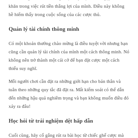
khăn trong việc rút tiền thắng lợi của mình. Điều này không
hề hiếm thấy trong cuộc sống của các cược thủ.
Quản lý tài chính thông minh
Có một khoản thưởng chào mừng là điều tuyệt vời nhưng bạn
cũng cần quản lý tài chính của mình một cách thông minh. Nó
không nên trở thành một cái cớ để bạn đặt cược một cách
thiếu suy nghĩ.
Mỗi người chơi cần đặt ra những giới hạn cho bản thân và
tuân theo những quy tắc đã đặt ra. Mất kiểm soát có thể dẫn
đến những hậu quả nghiêm trọng và bạn không muốn điều đó
xảy ra đâu!
Học hỏi từ trải nghiệm dệt hấp dẫn
Cuối cùng, hãy cố gắng rút ra bài học từ chiếc ghế cược mà