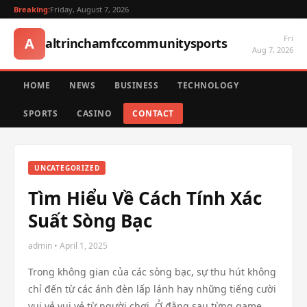
Breaking:
Friday, August 7, 2026
Fri
A
altrinchamfccommunitysports
Aug 7, 2026
HOME
NEWS
BUSINESS
TECHNOLOGY
SPORTS
CASINO
CONTACT
UNCATEGORIZED
Tìm Hiểu Về Cách Tính Xác
Suất Sòng Bạc
admin • April 1, 2025
Trong không gian của các sòng bạc, sự thu hút không
chỉ đến từ các ánh đèn lấp lánh hay những tiếng cười
vui vẻ vui vẻ từ người chơi. Ở đằng sau từng game,