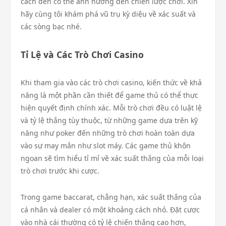
cách đến có thể ảnh hưởng đến chiến lược chơi. Xin
hãy cùng tôi khám phá vũ trụ kỳ diệu về xác suất và
các sòng bạc nhé.
Tỉ Lệ và Các Trò Chơi Casino
Khi tham gia vào các trò chơi casino, kiến thức về khả
năng là một phần cần thiết để game thủ có thể thực
hiện quyết định chính xác. Mỗi trò chơi đều có luật lệ
và tỷ lệ thắng tùy thuộc, từ những game dựa trên kỹ
năng như poker đến những trò chơi hoàn toàn dựa
vào sự may mắn như slot máy. Các game thủ khôn
ngoan sẽ tìm hiểu tỉ mỉ về xác suất thắng của mỗi loại
trò chơi trước khi cược.
Trong game baccarat, chẳng hạn, xác suất thắng của
cá nhân và dealer có một khoảng cách nhỏ. Đặt cược
vào nhà cái thường có tỷ lệ chiến thắng cao hơn,