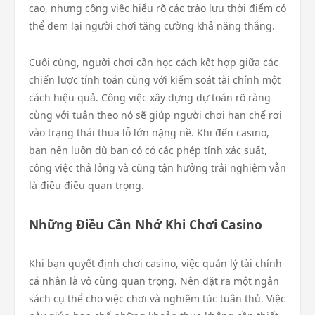
cao, nhưng công việc hiểu rõ các trào lưu thời điểm có
thể đem lại người chơi tăng cường khả năng thắng.
Cuối cùng, người chơi cần học cách kết hợp giữa các
chiến lược tính toán cùng với kiểm soát tài chính một
cách hiệu quả. Công việc xây dựng dự toán rõ ràng
cùng với tuân theo nó sẽ giúp người chơi hạn chế rơi
vào trạng thái thua lỗ lớn nặng nề. Khi đến casino,
bạn nên luôn dù bạn có có các phép tính xác suất,
công việc thả lỏng và cũng tận hưởng trải nghiệm vẫn
là điều điều quan trọng.
Những Điều Cần Nhớ Khi Chơi Casino
Khi bạn quyết định chơi casino, việc quản lý tài chính
cá nhân là vô cùng quan trọng. Nên đặt ra một ngân
sách cụ thể cho việc chơi và nghiêm túc tuân thủ. Việc