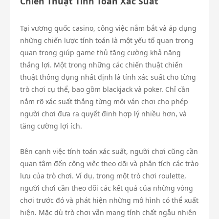
Chiến Thuật Tính Toán Xác Suất
Tại vương quốc casino, công việc nắm bắt và áp dụng
những chiến lược tính toán là một yếu tố quan trọng
quan trọng giúp game thủ tăng cường khả năng
thắng lợi. Một trong những các chiến thuật chiến
thuật thông dụng nhất định là tính xác suất cho từng
trò chơi cụ thể, bao gồm blackjack và poker. Chỉ cần
nắm rõ xác suất thắng từng mỗi ván chơi cho phép
người chơi đưa ra quyết định hợp lý nhiều hơn, và
tăng cường lợi ích.
Bên cạnh việc tính toán xác suất, người chơi cũng cần
quan tâm đến công việc theo dõi và phân tích các trào
lưu của trò chơi. Ví dụ, trong một trò chơi roulette,
người chơi cần theo dõi các kết quả của những vòng
chơi trước đó và phát hiện những mô hình có thể xuất
hiện. Mặc dù trò chơi vẫn mang tính chất ngẫu nhiên