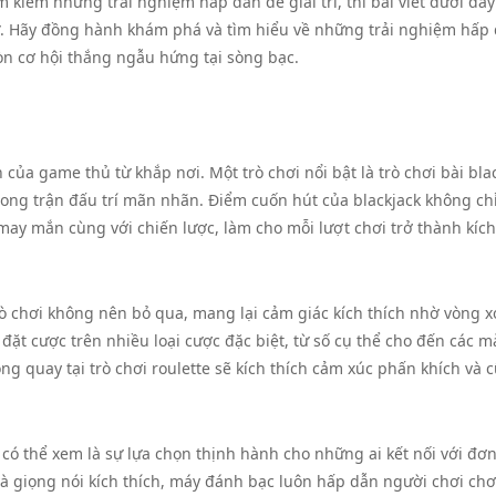
 kiếm những trải nghiệm hấp dẫn để giải trí, thì bài viết dưới đây
hử. Hãy đồng hành khám phá và tìm hiểu về những trải nghiệm hấp
òn cơ hội thắng ngẫu hứng tại sòng bạc.
ủa game thủ từ khắp nơi. Một trò chơi nổi bật là trò chơi bài blac
rong trận đấu trí mãn nhãn. Điểm cuốn hút của blackjack không ch
 may mắn cùng với chiến lược, làm cho mỗi lượt chơi trở thành kích
ò chơi không nên bỏ qua, mang lại cảm giác kích thích nhờ vòng x
đặt cược trên nhiều loại cược đặc biệt, từ số cụ thể cho đến các m
ng quay tại trò chơi roulette sẽ kích thích cảm xúc phấn khích và 
có thể xem là sự lựa chọn thịnh hành cho những ai kết nối với đơ
 giọng nói kích thích, máy đánh bạc luôn hấp dẫn người chơi chơ