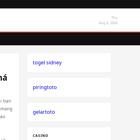
Thu
Aug 6, 2026
togel sidney
há
piringtoto
hi bạn
g mang
gelartoto
cao
CASINO