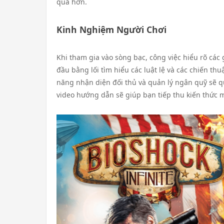
quả hơn.
Kinh Nghiệm Người Chơi
Khi tham gia vào sòng bạc, công việc hiểu rõ các
đầu bằng lối tìm hiểu các luật lệ và các chiến th
năng nhận diện đối thủ và quản lý ngân quỹ sẽ qu
video hướng dẫn sẽ giúp bạn tiếp thu kiến thức