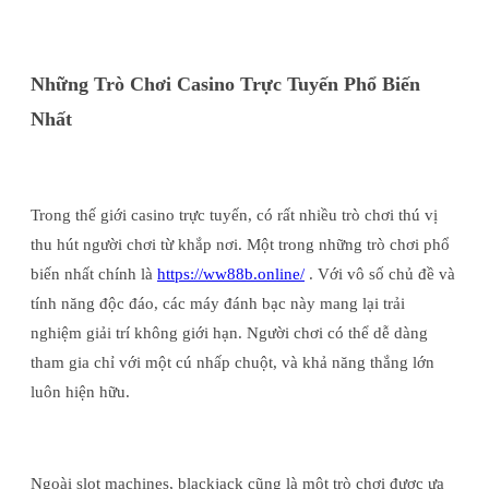
Những Trò Chơi Casino Trực Tuyến Phổ Biến
Nhất
Trong thế giới casino trực tuyến, có rất nhiều trò chơi thú vị
thu hút người chơi từ khắp nơi. Một trong những trò chơi phổ
biến nhất chính là
https://ww88b.online/
. Với vô số chủ đề và
tính năng độc đáo, các máy đánh bạc này mang lại trải
nghiệm giải trí không giới hạn. Người chơi có thể dễ dàng
tham gia chỉ với một cú nhấp chuột, và khả năng thắng lớn
luôn hiện hữu.
Ngoài slot machines, blackjack cũng là một trò chơi được ưa