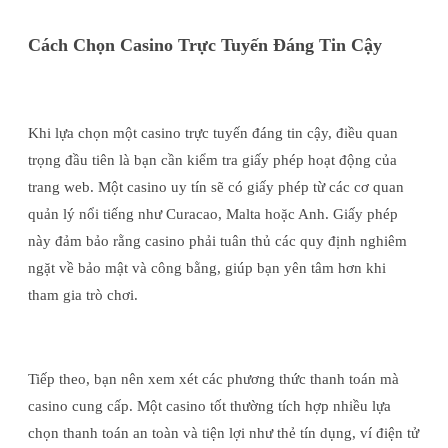
Cách Chọn Casino Trực Tuyến Đáng Tin Cậy
Khi lựa chọn một casino trực tuyến đáng tin cậy, điều quan
trọng đầu tiên là bạn cần kiểm tra giấy phép hoạt động của
trang web. Một casino uy tín sẽ có giấy phép từ các cơ quan
quản lý nổi tiếng như Curacao, Malta hoặc Anh. Giấy phép
này đảm bảo rằng casino phải tuân thủ các quy định nghiêm
ngặt về bảo mật và công bằng, giúp bạn yên tâm hơn khi
tham gia trò chơi.
Tiếp theo, bạn nên xem xét các phương thức thanh toán mà
casino cung cấp. Một casino tốt thường tích hợp nhiều lựa
chọn thanh toán an toàn và tiện lợi như thẻ tín dụng, ví điện tử