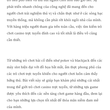
trở nên phổ biến và thu hút người chơi hơn bao giờ hết. Sự
phát triển nhanh chóng của công nghệ đã mang đến cho
người chơi trải nghiệm thú vị và chân thực như ở các sòng bạc
truyền thống, mà không cần phải rời khỏi ngôi nhà của mình.
Với hàng triệu người tham gia trên toàn cầu, việc tìm kiếm trò
chơi casino trực tuyến đỉnh cao và tốt nhất là điều vô cùng
cần thiết.
Từ những trò chơi bài cổ điển như poker và blackjack đến các
máy slot hiện đại với đồ họa bắt mắt, ẩm thực phong phú của
các trò chơi trực tuyến khiến cho người chơi luôn cảm thấy
hứng thú. Bài viết này sẽ giúp bạn khám phá những cái nhất
trong thế giới trò chơi casino trực tuyến, từ những tựa game
được yêu thích đến các nền tảng chơi game hàng đầu, đem lại
cho bạn những lựa chọn tốt nhất để thỏa mãn niềm đam mê
của mình.